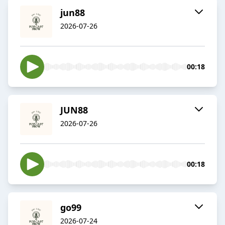
jun88
2026-07-26
00:18
JUN88
2026-07-26
00:18
go99
2026-07-24