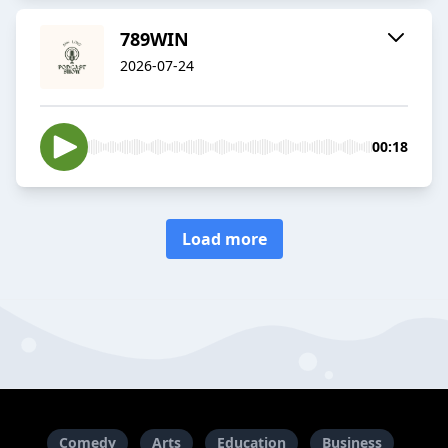
789WIN
2026-07-24
00:18
Load more
Comedy
Arts
Education
Business