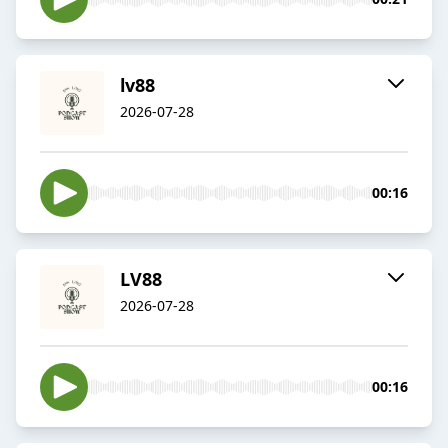
lv88
2026-07-28
00:16
LV88
2026-07-28
00:16