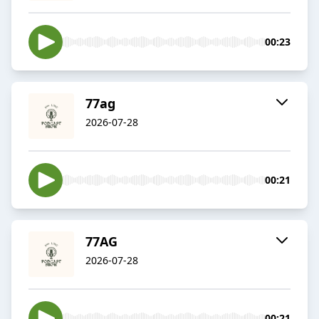
00:23
77ag
2026-07-28
00:21
77AG
2026-07-28
00:21