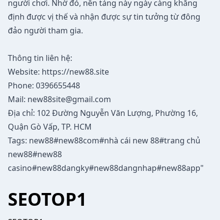
người chơi. Nhờ đó, nền tảng này ngày càng khẳng
định được vị thế và nhận được sự tin tưởng từ đông
đảo người tham gia.
Thông tin liên hệ:
Website:
https://new88.site
Phone: 0396655448
Mail: new88site@gmail.com
Địa chỉ: 102 Đường Nguyễn Văn Lượng, Phường 16,
Quận Gò Vấp, TP. HCM
Tags: new88#new88com#nhà cái new 88#trang chủ
new88#new88
casino#new88dangky#new88dangnhap#new88app"
SEOTOP1