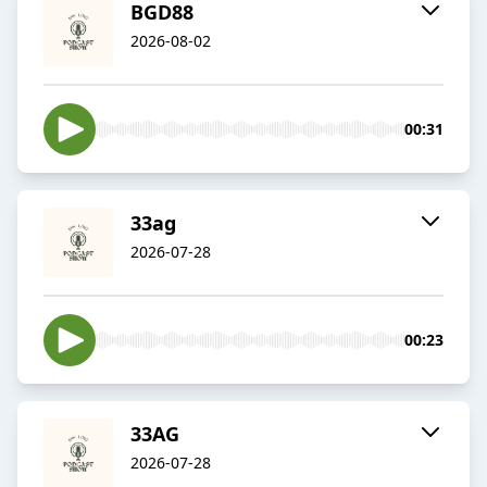
BGD88
2026-08-02
00:31
33ag
2026-07-28
00:23
33AG
2026-07-28