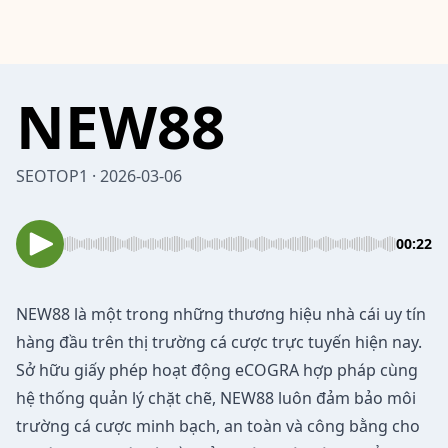
NEW88
SEOTOP1 · 2026-03-06
00:22
NEW88
là một trong những thương hiệu nhà cái uy tín
hàng đầu trên thị trường cá cược trực tuyến hiện nay.
Sở hữu giấy phép hoạt động eCOGRA hợp pháp cùng
hệ thống quản lý chặt chẽ, NEW88 luôn đảm bảo môi
trường cá cược minh bạch, an toàn và công bằng cho