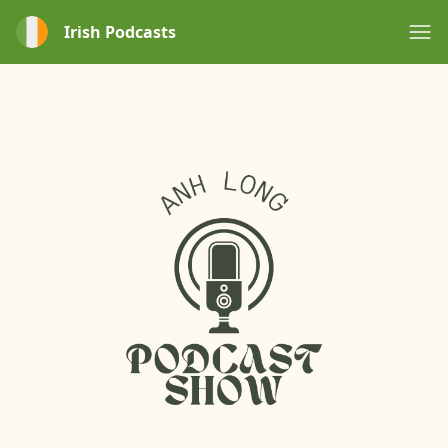
Irish Podcasts