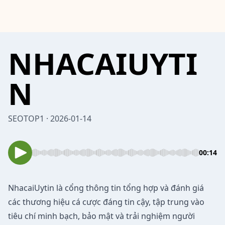
NHACAIUYTI
N
SEOTOP1 · 2026-01-14
00:14
NhacaiUytin
là cổng thông tin tổng hợp và đánh giá
các thương hiệu cá cược đáng tin cậy, tập trung vào
tiêu chí minh bạch, bảo mật và trải nghiệm người