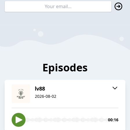
Episodes
lv88
2026-08-02
00:16