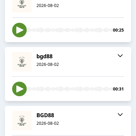
2026-08-02
00:25
bgd88
2026-08-02
00:31
BGD88
2026-08-02