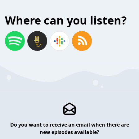
Where can you listen?
Do you want to receive an email when there are
new episodes available?