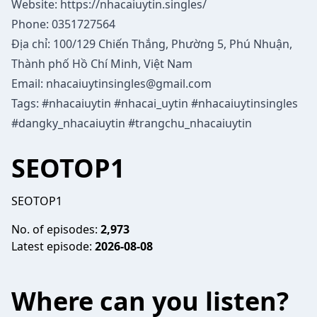
Website:
https://nhacaiuytin.singles/
Phone: 0351727564
Địa chỉ: 100/129 Chiến Thắng, Phường 5, Phú Nhuận,
Thành phố Hồ Chí Minh, Việt Nam
Email: nhacaiuytinsingles@gmail.com
Tags: #nhacaiuytin #nhacai_uytin #nhacaiuytinsingles
#dangky_nhacaiuytin #trangchu_nhacaiuytin
SEOTOP1
SEOTOP1
No. of episodes:
2,973
Latest episode:
2026-08-08
Where can you listen?