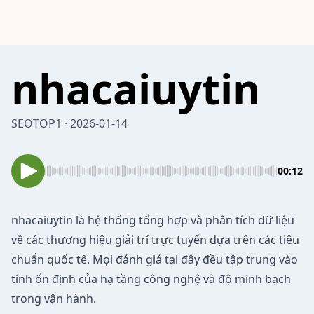
nhacaiuytin⁠
SEOTOP1 · 2026-01-14
00:12
nhacaiuytin
là hệ thống tổng hợp và phân tích dữ liệu
về các thương hiệu giải trí trực tuyến dựa trên các tiêu
chuẩn quốc tế. Mọi đánh giá tại đây đều tập trung vào
tính ổn định của hạ tầng công nghệ và độ minh bạch
trong vận hành.