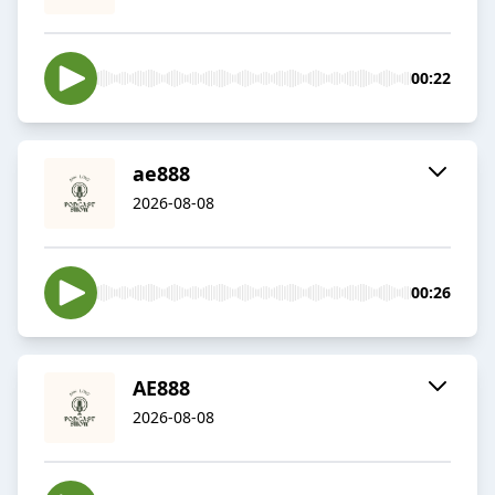
00:22
ae888
2026-08-08
00:26
AE888
2026-08-08