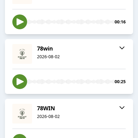
00:16
78win
2026-08-02
00:25
78WIN
2026-08-02