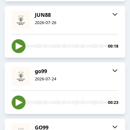
JUN88
2026-07-26
00:18
go99
2026-07-24
00:23
GO99