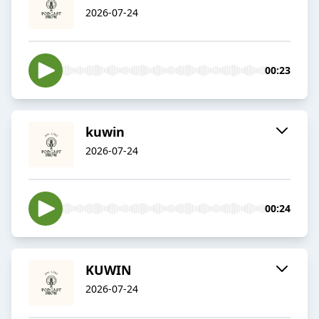
2026-07-24
00:23
kuwin
2026-07-24
00:24
KUWIN
2026-07-24