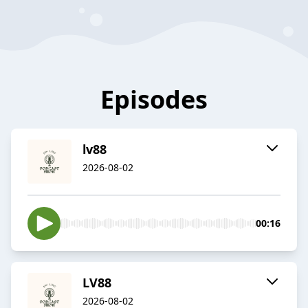
Episodes
lv88
2026-08-02
00:16
LV88
2026-08-02