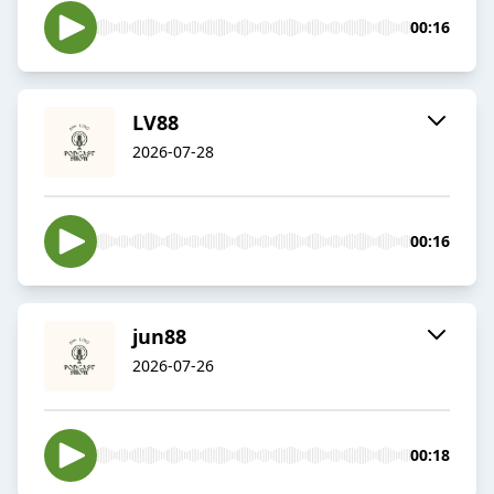
00:16
LV88
2026-07-28
00:16
jun88
2026-07-26
00:18