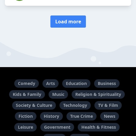
Load more
Comedy
Arts
Education
Business
Kids & Family
Music
Religion & Spirituality
Society & Culture
Technology
TV & Film
Fiction
History
True Crime
News
Leisure
Government
Health & Fitness