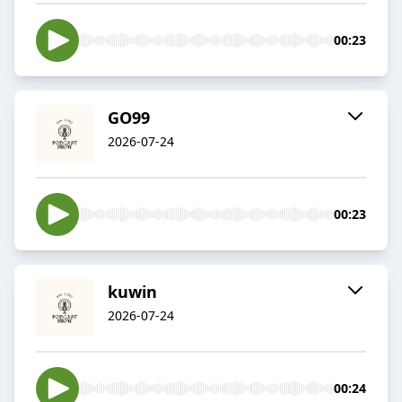
00:23
GO99
2026-07-24
00:23
kuwin
2026-07-24
00:24