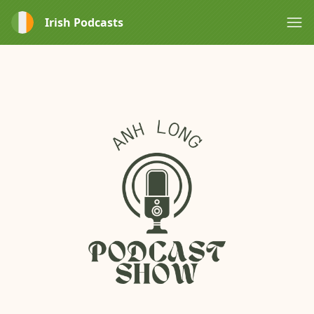
Irish Podcasts