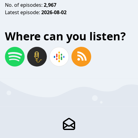
No. of episodes:
2,967
Latest episode:
2026-08-02
Where can you listen?