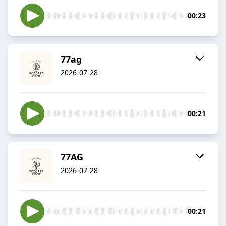
00:23
77ag
2026-07-28
00:21
77AG
2026-07-28
00:21