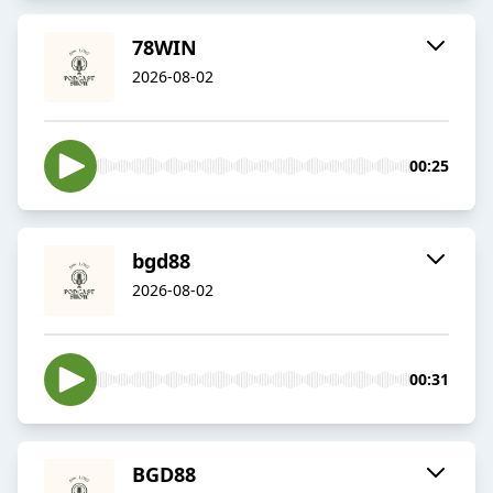
78WIN
2026-08-02
00:25
bgd88
2026-08-02
00:31
BGD88