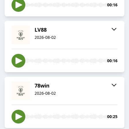
00:16
LV88
2026-08-02
00:16
78win
2026-08-02
00:25