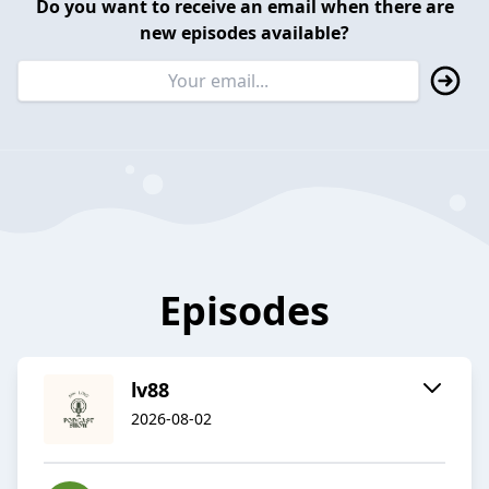
Do you want to receive an email when there are
new episodes available?
Episodes
lv88
2026-08-02