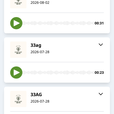
2026-08-02
00:31
33ag
2026-07-28
00:23
33AG
2026-07-28