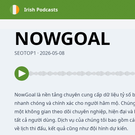
Irish Podcasts
NOWGOAL
SEOTOP1 · 2026-05-08
NowGoal
là nền tảng chuyên cung cấp dữ liệu tỷ số 
nhanh chóng và chính xác cho người hâm mộ. Chúng
một không gian theo dõi chuyên nghiệp, hiện đại và
tất cả người dùng. Dịch vụ của chúng tôi bao gồm cá
về lịch thi đấu, kết quả cũng như đội hình dự kiến.