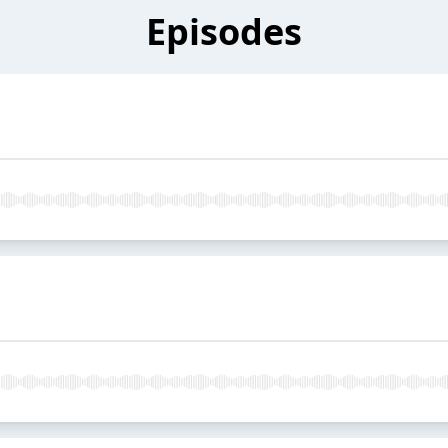
Episodes