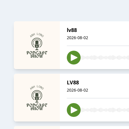
lv88
2026-08-02
LV88
2026-08-02