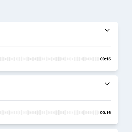
00:16
00:16