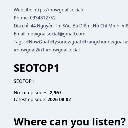
Website:
https://nowgoal.social/
Phone: 0934812752
Địa chỉ: 44 Nguyễn Thị Sóc, Bà Điểm, Hồ Chí Minh, V
Email: nowgoalsocial@gmail.com
Tags: #NowGoal #tysonowgoal #trangchunowgoal #
#nowgoal2in1 #nowgoalsocial
SEOTOP1
SEOTOP1
No. of episodes:
2,967
Latest episode:
2026-08-02
Where can you listen?