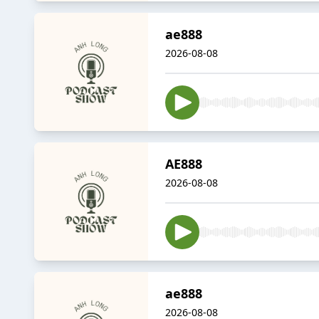
ae888
2026-08-08
AE888
2026-08-08
ae888
2026-08-08