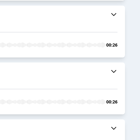
00:26
00:26