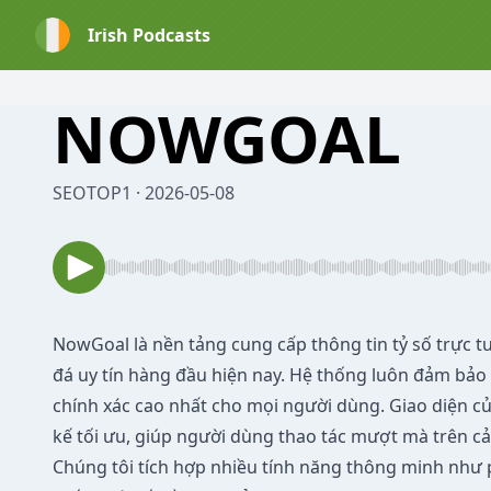
Irish Podcasts
NOWGOAL
SEOTOP1 · 2026-05-08
NowGoal
là nền tảng cung cấp thông tin tỷ số trực 
đá uy tín hàng đầu hiện nay. Hệ thống luôn đảm bảo
chính xác cao nhất cho mọi người dùng. Giao diện c
kế tối ưu, giúp người dùng thao tác mượt mà trên cả 
Chúng tôi tích hợp nhiều tính năng thông minh như 