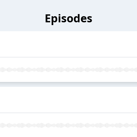
Episodes