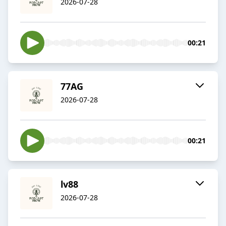
2026-07-28
00:21
77AG
2026-07-28
00:21
lv88
2026-07-28