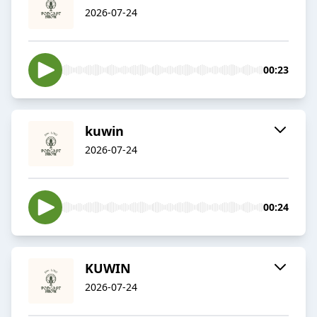
2026-07-24
00:23
kuwin
2026-07-24
00:24
KUWIN
2026-07-24