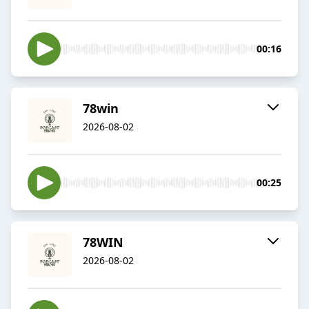
00:16
78win
2026-08-02
00:25
78WIN
2026-08-02