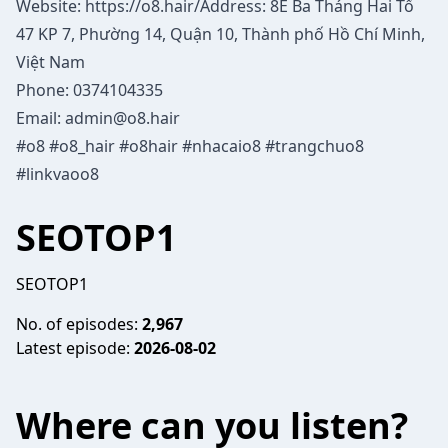
Website:
https://o8.hair/
Address: 8E Ba Tháng Hai Tổ
47 KP 7, Phường 14, Quận 10, Thành phố Hồ Chí Minh,
Việt Nam
Phone: 0374104335
Email: admin@o8.hair
#o8 #o8_hair #o8hair #nhacaio8 #trangchuo8
#linkvaoo8
SEOTOP1
SEOTOP1
No. of episodes:
2,967
Latest episode:
2026-08-02
Where can you listen?