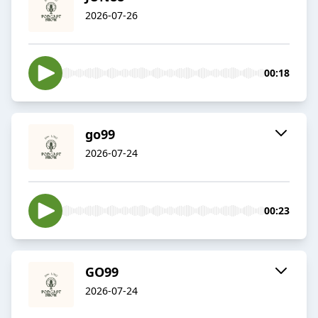
2026-07-26
00:18
go99
2026-07-24
00:23
GO99
2026-07-24