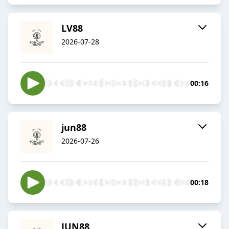
LV88
2026-07-28
00:16
jun88
2026-07-26
00:18
JUN88