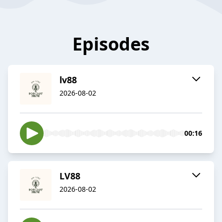
Episodes
lv88
2026-08-02
00:16
LV88
2026-08-02