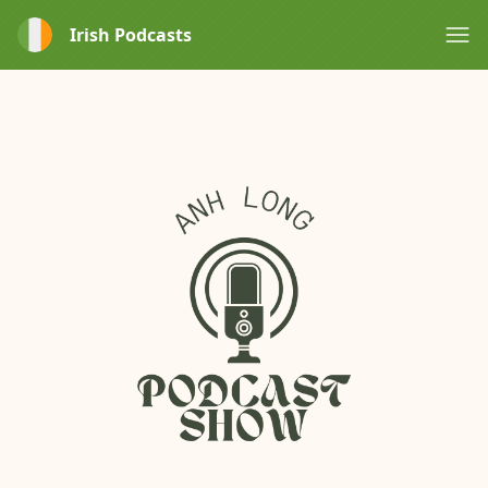
Irish Podcasts