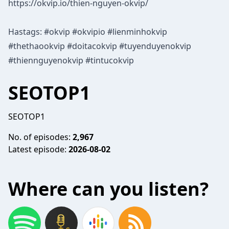
https://okvip.io/thien-nguyen-okvip/
Hastags: #okvip #okvipio #lienminhokvip
#thethaookvip #doitacokvip #tuyenduyenokvip
#thiennguyenokvip #tintucokvip
SEOTOP1
SEOTOP1
No. of episodes:
2,967
Latest episode:
2026-08-02
Where can you listen?