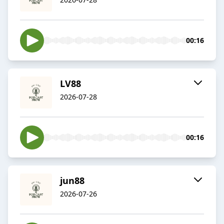
00:16
LV88
2026-07-28
00:16
jun88
2026-07-26