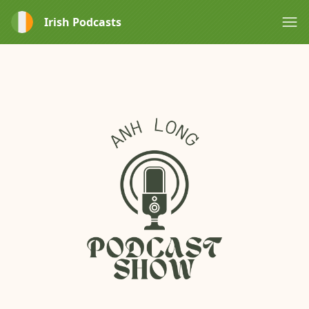
Irish Podcasts