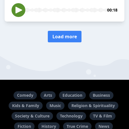
00:18
Load more
Comedy
Arts
Education
Business
Kids & Family
Music
Religion & Spirituality
Society & Culture
Technology
TV & Film
Fiction
History
True Crime
News