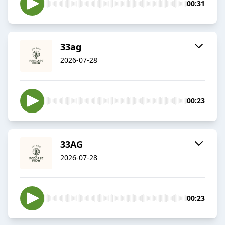
00:31
33ag
2026-07-28
00:23
33AG
2026-07-28
00:23