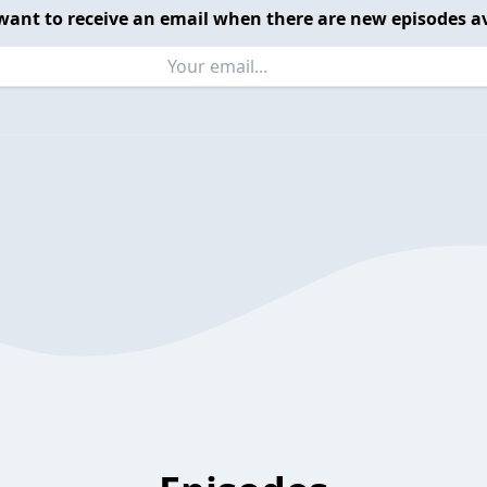
want to receive an email when there are new episodes av