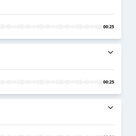
00:25
00:25