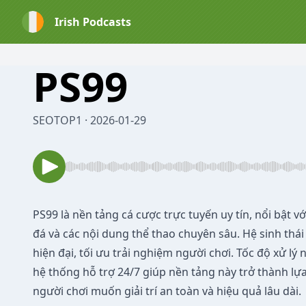
Irish Podcasts
PS99
SEOTOP1 · 2026-01-29
PS99
là nền tảng cá cược trực tuyến uy tín, nổi bật v
đá và các nội dung thể thao chuyên sâu. Hệ sinh thái 
hiện đại, tối ưu trải nghiệm người chơi. Tốc độ xử l
hệ thống hỗ trợ 24/7 giúp nền tảng này trở thành lự
người chơi muốn giải trí an toàn và hiệu quả lâu dài.