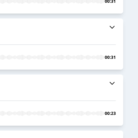
00:31
00:31
00:23