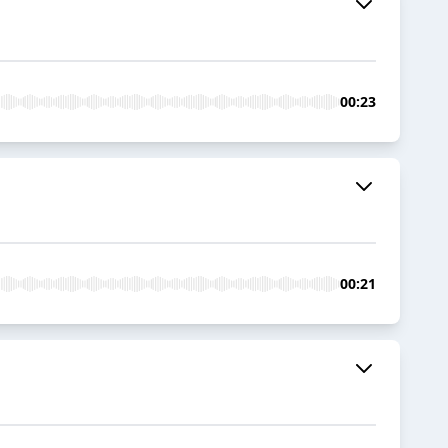
00:23
00:21