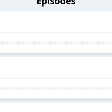
Episodes