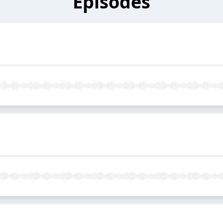
Episodes