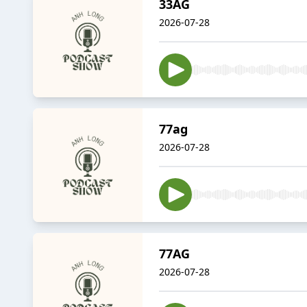
33AG
2026-07-28
77ag
2026-07-28
77AG
2026-07-28