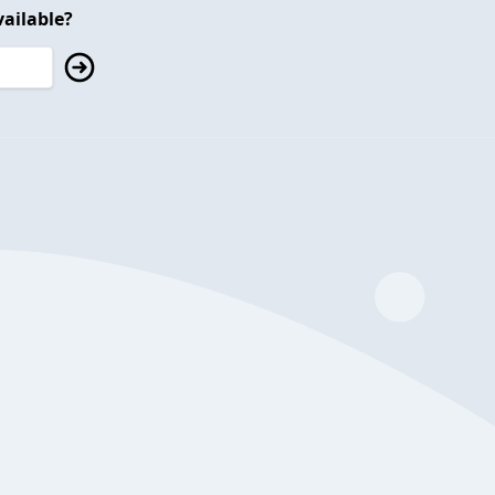
ailable?