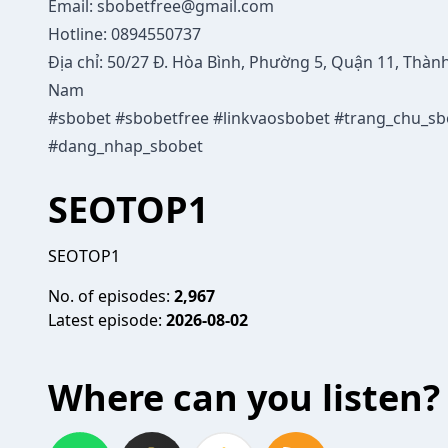
Email: sbobetfree@gmail.com
Hotline: 0894550737
Địa chỉ: 50/27 Đ. Hòa Bình, Phường 5, Quận 11, Thàn
Nam
#sbobet #sbobetfree #linkvaosbobet #trang_chu_sb
#dang_nhap_sbobet
SEOTOP1
SEOTOP1
No. of episodes:
2,967
Latest episode:
2026-08-02
Where can you listen?