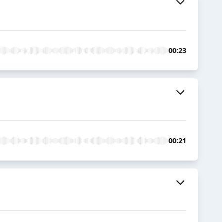
00:23
00:21