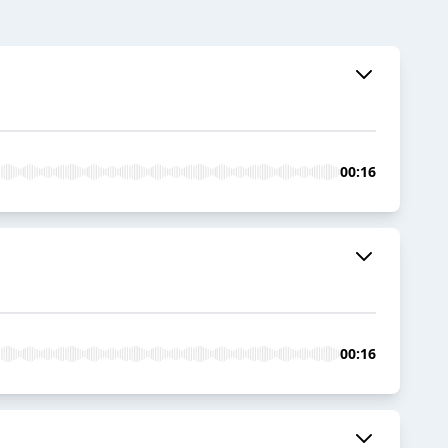
00:16
00:16