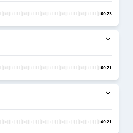
00:23
00:21
00:21