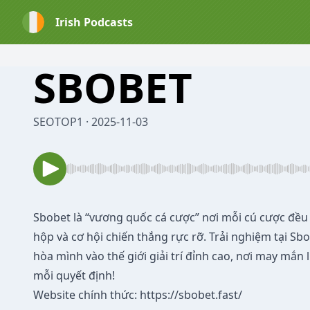
Irish Podcasts
SBOBET
SEOTOP1 · 2025-11-03
Sbobet
là “vương quốc cá cược” nơi mỗi cú cược đều
hộp và cơ hội chiến thắng rực rỡ. Trải nghiệm tại Sb
hòa mình vào thế giới giải trí đỉnh cao, nơi may mắn
mỗi quyết định!
Website chính thức:
https://sbobet.fast/