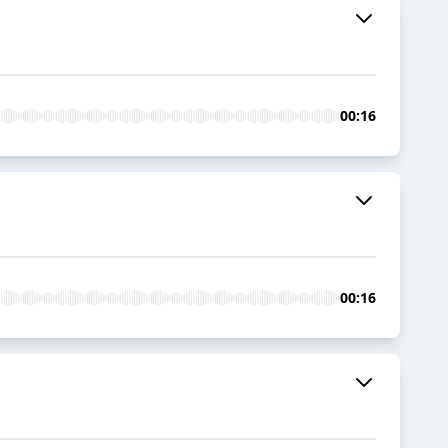
00:16
00:16