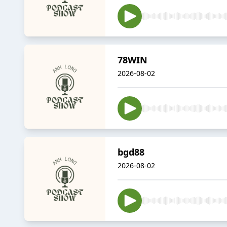
78WIN
2026-08-02
bgd88
2026-08-02