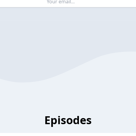
Episodes