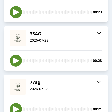
00:23
33AG
2026-07-28
00:23
77ag
2026-07-28
00:21