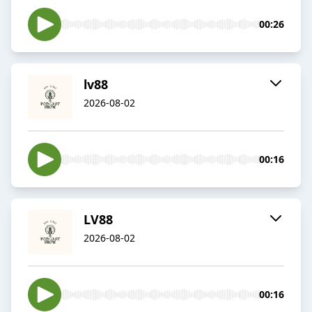
00:26
lv88
2026-08-02
00:16
LV88
2026-08-02
00:16