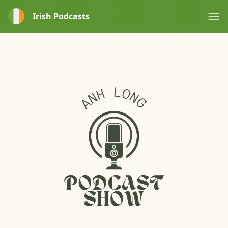
Irish Podcasts