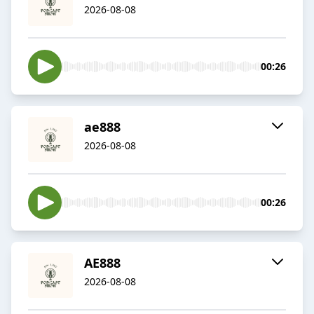
2026-08-08
00:26
ae888
2026-08-08
00:26
AE888
2026-08-08