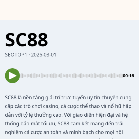
SC88
SEOTOP1 · 2026-03-01
00:16
SC88
là nền tảng giải trí trực tuyến uy tín chuyên cung
cấp các trò chơi casino, cá cược thể thao và nổ hũ hấp
dẫn với tỷ lệ thưởng cao. Với giao diện hiện đại và hệ
thống bảo mật tối ưu, SC88 cam kết mang đến trải
nghiệm cá cược an toàn và minh bạch cho mọi hội