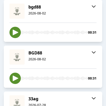
bgd88
2026-08-02
00:31
BGD88
2026-08-02
00:31
33ag
2026-07-28