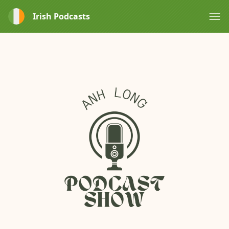
Irish Podcasts