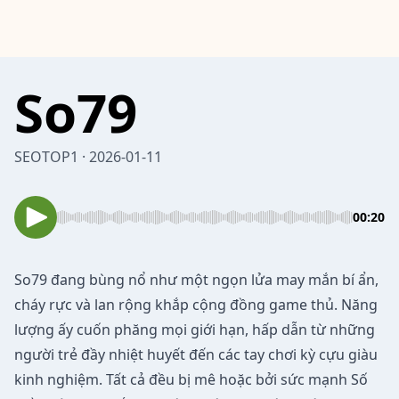
So79
SEOTOP1 · 2026-01-11
00:20
So79
đang bùng nổ như một ngọn lửa may mắn bí ẩn,
cháy rực và lan rộng khắp cộng đồng game thủ. Năng
lượng ấy cuốn phăng mọi giới hạn, hấp dẫn từ những
người trẻ đầy nhiệt huyết đến các tay chơi kỳ cựu giàu
kinh nghiệm. Tất cả đều bị mê hoặc bởi sức mạnh Số