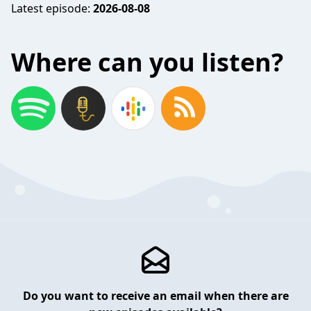
Latest episode:
2026-08-08
Where can you listen?
Do you want to receive an email when there are