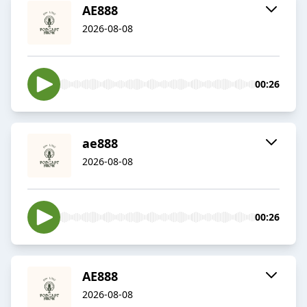
AE888
2026-08-08
00:26
ae888
2026-08-08
00:26
AE888
2026-08-08