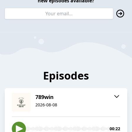
new episodes available?
Episodes
789win
2026-08-08
00:22