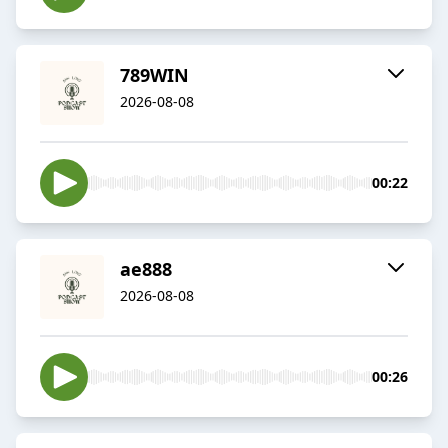
789WIN
2026-08-08
00:22
ae888
2026-08-08
00:26