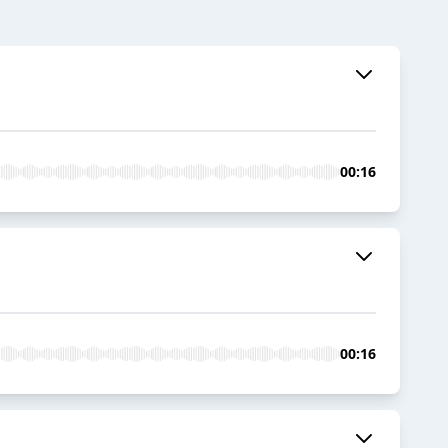
00:16
00:16