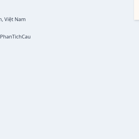
h, Việt Nam
#PhanTichCau