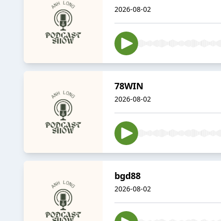
2026-08-02
78WIN
2026-08-02
bgd88
2026-08-02