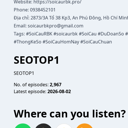
Website:
https://soicaurbk.pro/
Phone: 0938452101
Địa chỉ: 2873/3A Tổ 38 Kp3, An Phú Đông, Hồ Chí Min
Email: soicaurbkpro@gmail.com
Tags: #SoiCauRBK #soicaurbk #SoiCau #DuDoanSo 
#ThongKeSo #SoiCauHomNay #SoiCauChuan
SEOTOP1
SEOTOP1
No. of episodes:
2,967
Latest episode:
2026-08-02
Where can you listen?