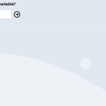
ailable?