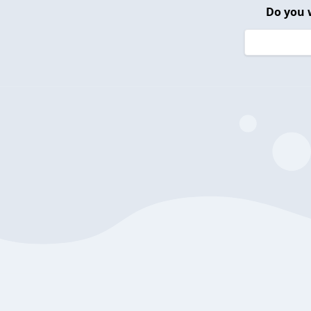
Do you 