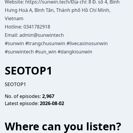
Website:
https://sunwin.tech/
Địa chỉ: 8 Đ. số 4, Bình
Hưng Hoà A, Bình Tân, Thành phố Hồ Chí Minh,
Vietnam
Hotline: 0341782918
Email: admin@sunwintech
#sunwin #trangchusunwin #livecasinosunwin
#sunwintech #sun_win #dangkisunwin
SEOTOP1
SEOTOP1
No. of episodes:
2,967
Latest episode:
2026-08-02
Where can you listen?