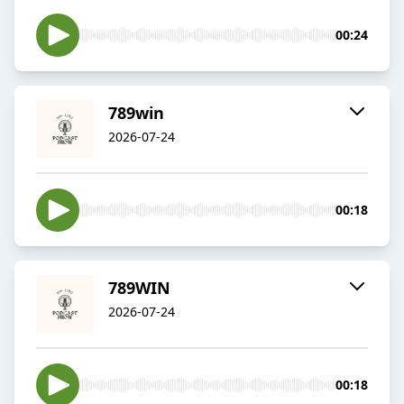
00:24
789win
2026-07-24
00:18
789WIN
2026-07-24
00:18