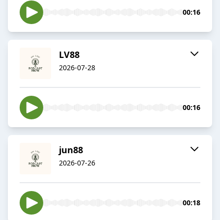
00:16
LV88
2026-07-28
00:16
jun88
2026-07-26
00:18