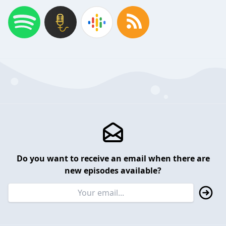
Do you want to receive an email when there are
new episodes available?