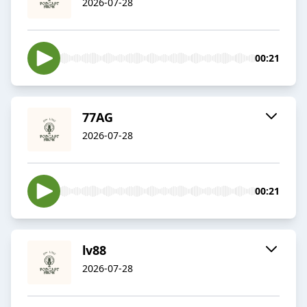
2026-07-28
00:21
77AG
2026-07-28
00:21
lv88
2026-07-28