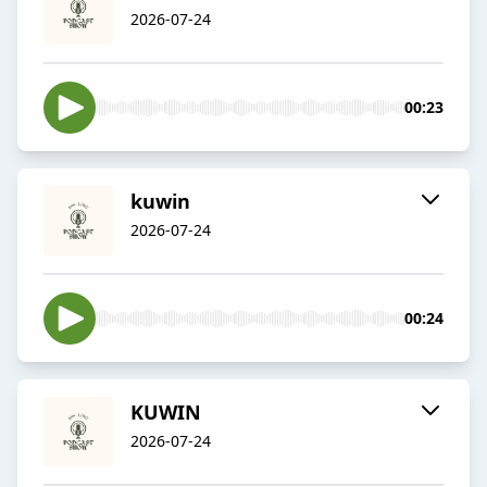
2026-07-24
00:23
kuwin
2026-07-24
00:24
KUWIN
2026-07-24