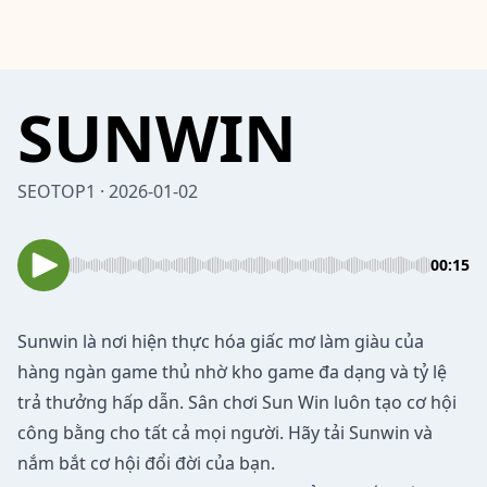
SUNWIN
SEOTOP1 · 2026-01-02
00:15
Sunwin
là nơi hiện thực hóa giấc mơ làm giàu của
hàng ngàn game thủ nhờ kho game đa dạng và tỷ lệ
trả thưởng hấp dẫn. Sân chơi Sun Win luôn tạo cơ hội
công bằng cho tất cả mọi người. Hãy tải Sunwin và
nắm bắt cơ hội đổi đời của bạn.