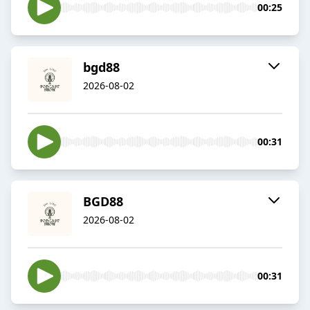
00:25
bgd88
2026-08-02
00:31
BGD88
2026-08-02
00:31