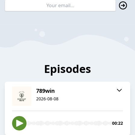
Episodes
789win
2026-08-08
00:22