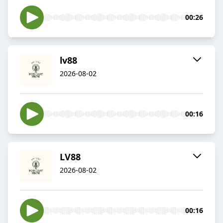
00:26
lv88
2026-08-02
00:16
LV88
2026-08-02
00:16