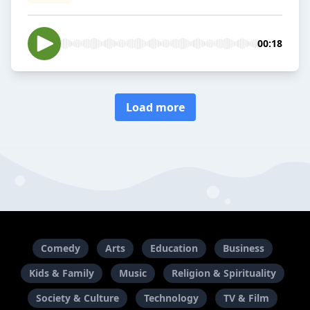
00:18
Load more
Comedy
Arts
Education
Business
Kids & Family
Music
Religion & Spirituality
Society & Culture
Technology
TV & Film