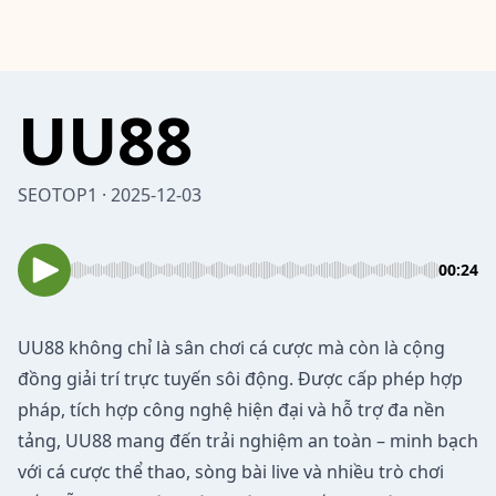
UU88
SEOTOP1 · 2025-12-03
00:24
UU88
không chỉ là sân chơi cá cược mà còn là cộng
đồng giải trí trực tuyến sôi động. Được cấp phép hợp
pháp, tích hợp công nghệ hiện đại và hỗ trợ đa nền
tảng, UU88 mang đến trải nghiệm an toàn – minh bạch
với cá cược thể thao, sòng bài live và nhiều trò chơi