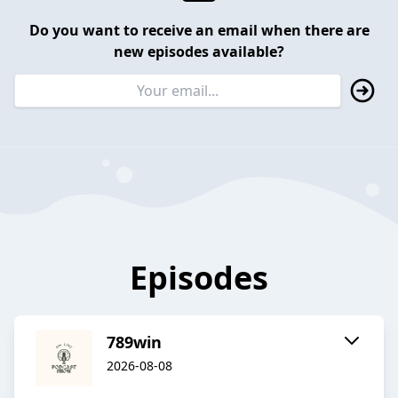
Do you want to receive an email when there are
new episodes available?
Episodes
789win
2026-08-08