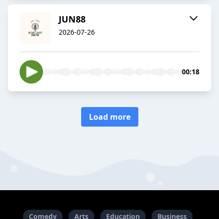
JUN88
2026-07-26
00:18
Load more
Comedy
Arts
Education
Business