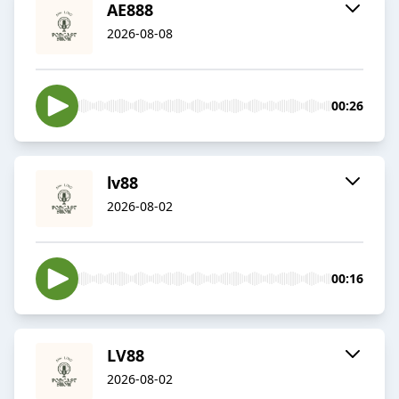
AE888
2026-08-08
00:26
lv88
2026-08-02
00:16
LV88
2026-08-02