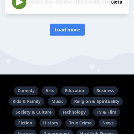
00:18
Load more
Comedy
Arts
Education
Business
Kids & Family
Music
Religion & Spirituality
Society & Culture
Technology
TV & Film
Fiction
History
True Crime
News
Leisure
Government
Health & Fitness