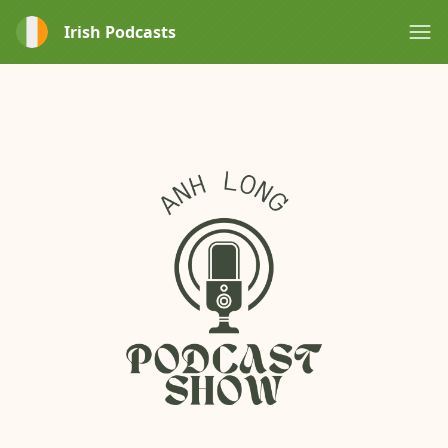
Irish Podcasts