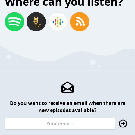
Where can you listen?
Do you want to receive an email when there are
new episodes available?