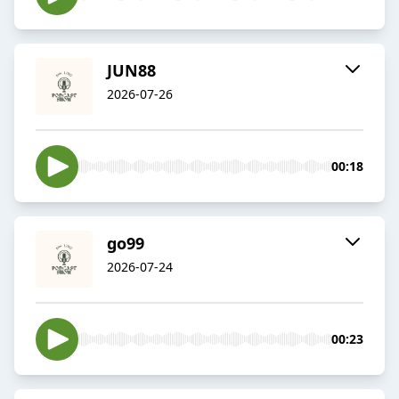
JUN88
2026-07-26
00:18
go99
2026-07-24
00:23