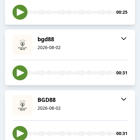
00:25
bgd88
2026-08-02
00:31
BGD88
2026-08-02
00:31