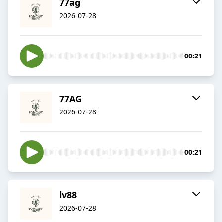
77ag
2026-07-28
00:21
77AG
2026-07-28
00:21
lv88
2026-07-28