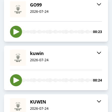
GO99
2026-07-24
00:23
kuwin
2026-07-24
00:24
KUWIN
2026-07-24