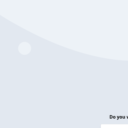
Do you 