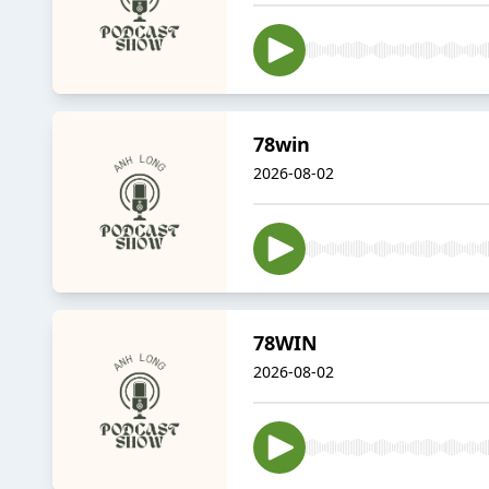
78win
2026-08-02
78WIN
2026-08-02