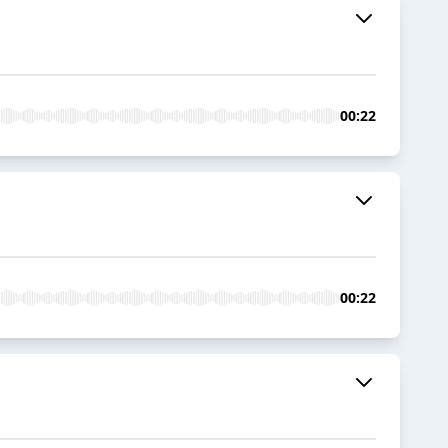
00:22
00:22