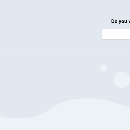
Do you 