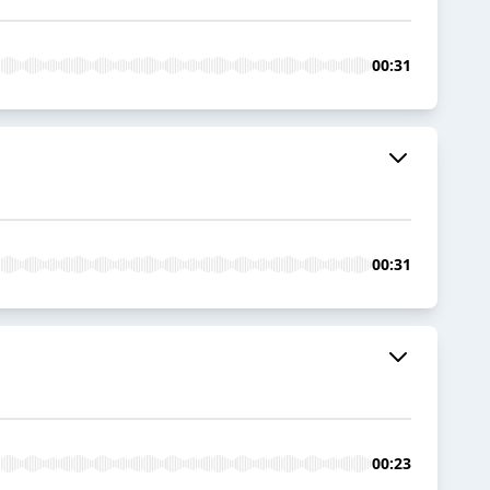
00:31
00:31
00:23