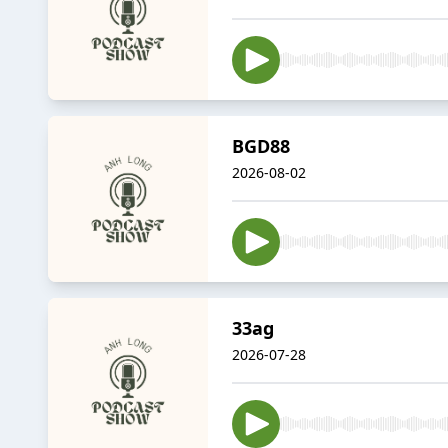
BGD88
2026-08-02
33ag
2026-07-28