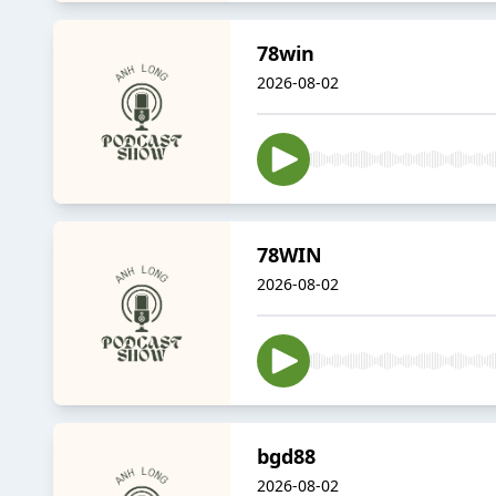
78win
2026-08-02
78WIN
2026-08-02
bgd88
2026-08-02