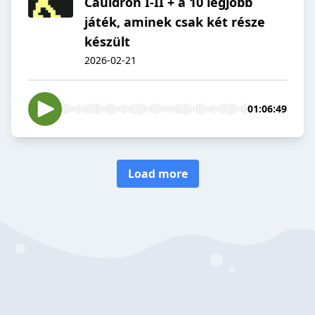
Cauldron I-II + a 10 legjobb
játék, aminek csak két része
készült
2026-02-21
01:06:49
Load more