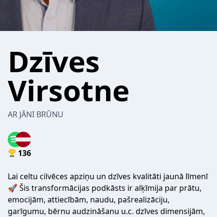
Dzīves
Virsotne
AR JĀNI BRŪNU
136
Lai celtu cilvēces apziņu un dzīves kvalitāti jaunā līmenī
🚀 Šis transformācijas podkāsts ir alķīmija par prātu,
emocijām, attiecībām, naudu, pašrealizāciju,
garīgumu, bērnu audzināšanu u.c. dzīves dimensijām,