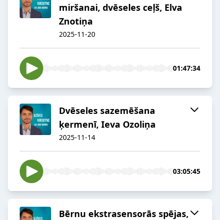
miršanai, dvēseles ceļš, Elva
Znotiņa
2025-11-20
01:47:34
Dvēseles sazemēšana
ķermenī, Ieva Ozoliņa
2025-11-14
03:05:45
Bērnu ekstrasensorās spējas,