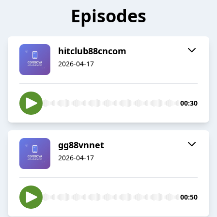
Episodes
hitclub88cncom
2026-04-17
00:30
gg88vnnet
2026-04-17
00:50