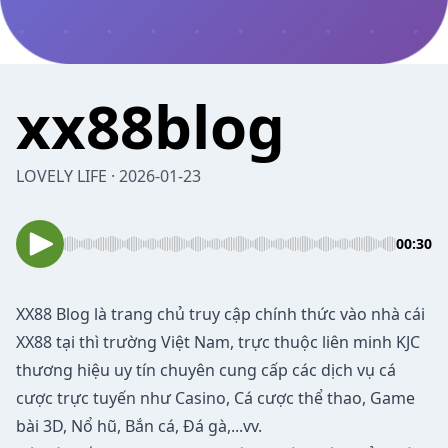
xx88blog
LOVELY LIFE · 2026-01-23
00:30
XX88 Blog là trang chủ truy cập chính thức vào nhà cái
XX88
tại thì trường Việt Nam, trực thuộc liên minh KJC
thương hiệu uy tín chuyên cung cấp các dịch vụ cá
cược trực tuyến như Casino, Cá cược thể thao, Game
bài 3D, Nổ hũ, Bắn cá, Đá gà,...vv.