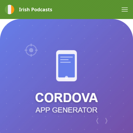
Irish Podcasts