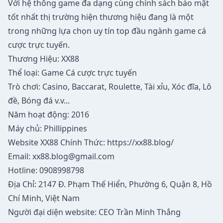
Với hệ thống game đa dạng cùng chính sách bảo mật
tốt nhất thị trường hiện thương hiệu đang là một
trong những lựa chọn uy tín top đầu ngành game cá
cược trực tuyến.
Thương Hiệu: XX88
Thể loại: Game Cá cược trực tuyến
Trò chơi: Casino, Baccarat, Roulette, Tài xỉu, Xóc đĩa, Lô
đề, Bóng đá v.v...
Năm hoạt động: 2016
Máy chủ: Phillippines
Website XX88 Chính Thức:
https://xx88.blog/
Email: xx88.blog@gmail.com
Hotline: 0908998798
Địa Chỉ: 2147 Đ. Phạm Thế Hiển, Phường 6, Quận 8, Hồ
Chí Minh, Việt Nam
Người đại diện website: CEO Trần Minh Thắng