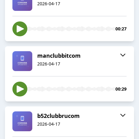
2026-04-17
00:27
manclubbitcom
2026-04-17
00:29
b52clubbrucom
2026-04-17