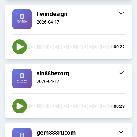
llwindesign
2026-04-17
00:22
sin88betorg
2026-04-17
00:29
gem888rucom