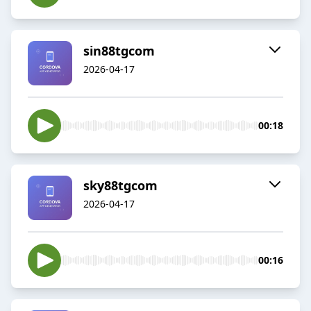
sin88tgcom
2026-04-17
00:18
sky88tgcom
2026-04-17
00:16