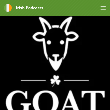
Irish Podcasts