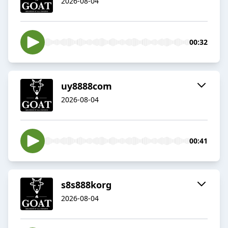
2026-08-04
00:32
uy8888com
2026-08-04
00:41
s8s888korg
2026-08-04