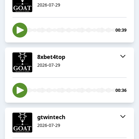
2026-07-29
00:39
8xbet4top
2026-07-29
00:36
gtwintech
2026-07-29