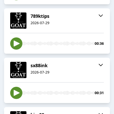
789ktips
2026-07-29
00:36
sx88ink
2026-07-29
00:31