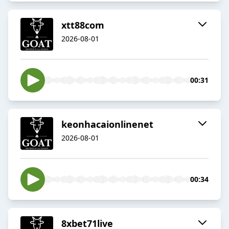
xtt88com
2026-08-01
00:31
keonhacaionlinenet
2026-08-01
00:34
8xbet71live