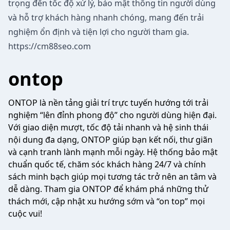
trọng đến tốc độ xử lý, bảo mật thông tin người dùng
và hỗ trợ khách hàng nhanh chóng, mang đến trải
nghiệm ổn định và tiện lợi cho người tham gia.
https://cm88seo.com
ontop
ONTOP là nền tảng giải trí trực tuyến hướng tới trải
nghiệm “lên đỉnh phong độ” cho người dùng hiện đại.
Với giao diện mượt, tốc độ tải nhanh và hệ sinh thái
nội dung đa dạng, ONTOP giúp bạn kết nối, thư giãn
và cạnh tranh lành mạnh mỗi ngày. Hệ thống bảo mật
chuẩn quốc tế, chăm sóc khách hàng 24/7 và chính
sách minh bạch giúp mọi tương tác trở nên an tâm và
dễ dàng. Tham gia ONTOP để khám phá những thử
thách mới, cập nhật xu hướng sớm và “on top” mọi
cuộc vui!