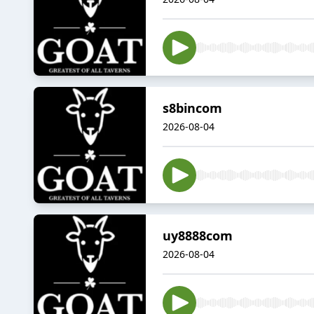
s8bincom
2026-08-04
uy8888com
2026-08-04