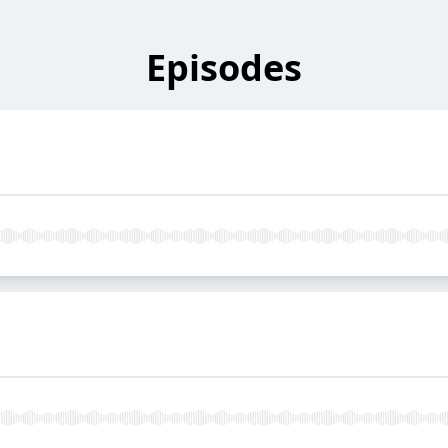
Episodes