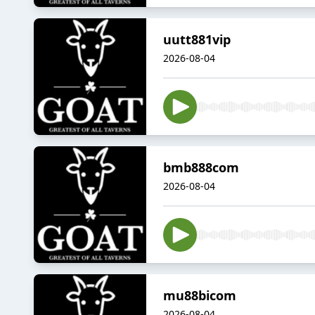
uutt881vip
2026-08-04
bmb888com
2026-08-04
mu88bicom
2026-08-04