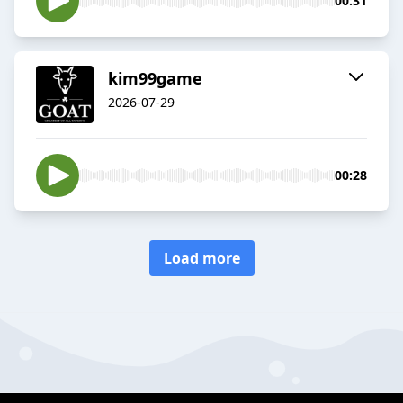
00:31
kim99game
2026-07-29
00:28
Load more