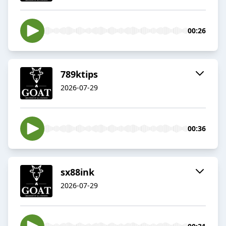
00:26
789ktips
2026-07-29
00:36
sx88ink
2026-07-29