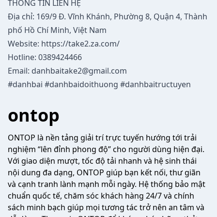
THÔNG TIN LIÊN HỆ
Địa chỉ: 169/9 Đ. Vĩnh Khánh, Phường 8, Quận 4, Thành
phố Hồ Chí Minh, Việt Nam
Website:
https://take2.za.com/
Hotline: 0389424466
Email: danhbaitake2@gmail.com
#danhbai #danhbaidoithuong #danhbaitructuyen
ontop
ONTOP là nền tảng giải trí trực tuyến hướng tới trải
nghiệm “lên đỉnh phong độ” cho người dùng hiện đại.
Với giao diện mượt, tốc độ tải nhanh và hệ sinh thái
nội dung đa dạng, ONTOP giúp bạn kết nối, thư giãn
và cạnh tranh lành mạnh mỗi ngày. Hệ thống bảo mật
chuẩn quốc tế, chăm sóc khách hàng 24/7 và chính
sách minh bạch giúp mọi tương tác trở nên an tâm và