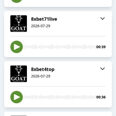
8xbet71live
2026-07-29
00:39
8xbet4top
2026-07-29
00:36