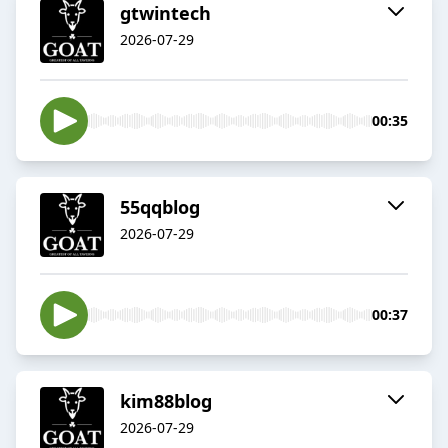
gtwintech
2026-07-29
00:35
55qqblog
2026-07-29
00:37
kim88blog
2026-07-29