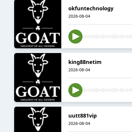
okfuntechnology
2026-08-04
king88netim
2026-08-04
uutt881vip
2026-08-04