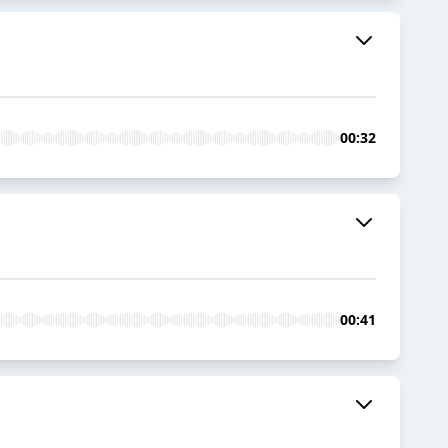
00:32
00:41