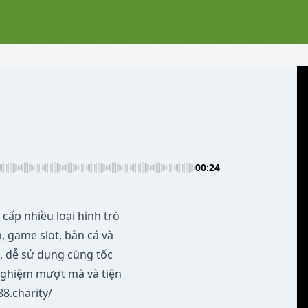
00:24
 cấp nhiều loại hình trò
, game slot, bắn cá và
n, dễ sử dụng cùng tốc
 nghiệm mượt mà và tiện
88.charity/