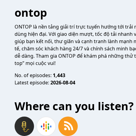
ontop
ONTOP là nền tảng giải trí trực tuyến hướng tới trả
dùng hiện đại. Với giao diện mượt, tốc độ tải nhanh
giúp bạn kết nối, thư giãn và cạnh tranh lành mạnh
tế, chăm sóc khách hàng 24/7 và chính sách minh bạ
dễ dàng. Tham gia ONTOP để khám phá những thử th
top” mọi cuộc vui!
No. of episodes:
1,443
Latest episode:
2026-08-04
Where can you listen?