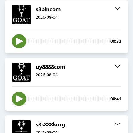
s8bincom
2026-08-04
00:32
uy8888com
2026-08-04
00:41
s8s888korg
2026-08-04