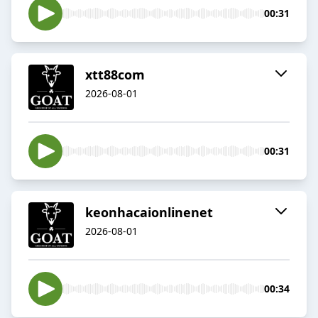
00:31
xtt88com
2026-08-01
00:31
keonhacaionlinenet
2026-08-01
00:34