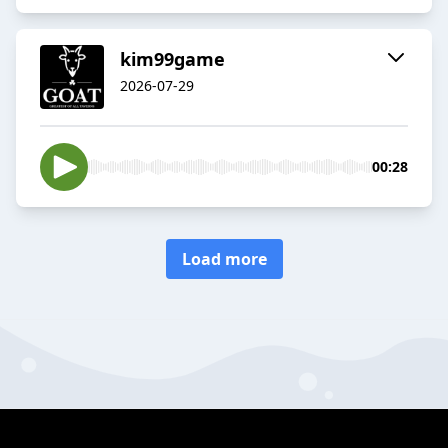
kim99game
2026-07-29
00:28
Load more