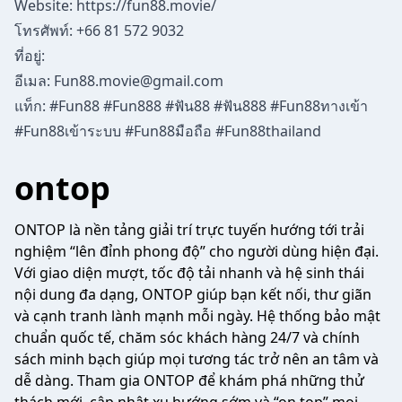
Website:
https://fun88.movie/
โทรศัพท์: +66 81 572 9032
ที่อยู่:
อีเมล: Fun88.movie@gmail.com
แท็ก: #Fun88 #Fun888 #ฟัน88 #ฟัน888 #Fun88ทางเข้า
#Fun88เข้าระบบ #Fun88มือถือ #Fun88thailand
ontop
ONTOP là nền tảng giải trí trực tuyến hướng tới trải
nghiệm “lên đỉnh phong độ” cho người dùng hiện đại.
Với giao diện mượt, tốc độ tải nhanh và hệ sinh thái
nội dung đa dạng, ONTOP giúp bạn kết nối, thư giãn
và cạnh tranh lành mạnh mỗi ngày. Hệ thống bảo mật
chuẩn quốc tế, chăm sóc khách hàng 24/7 và chính
sách minh bạch giúp mọi tương tác trở nên an tâm và
dễ dàng. Tham gia ONTOP để khám phá những thử