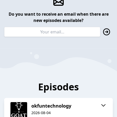
Do you want to receive an email when there are
new episodes available?
Episodes
okfuntechnology
2026-08-04