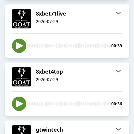
8xbet71live
2026-07-29
00:39
8xbet4top
2026-07-29
00:36
gtwintech