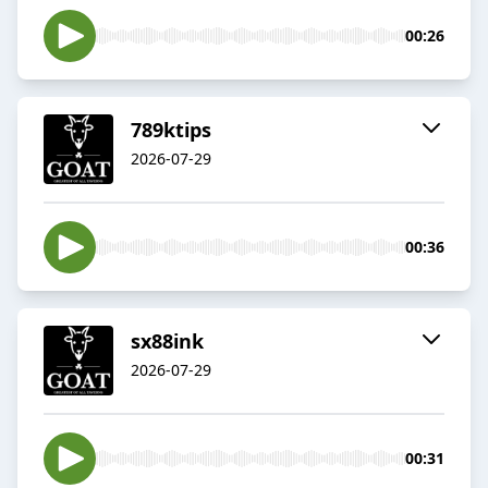
00:26
789ktips
2026-07-29
00:36
sx88ink
2026-07-29
00:31