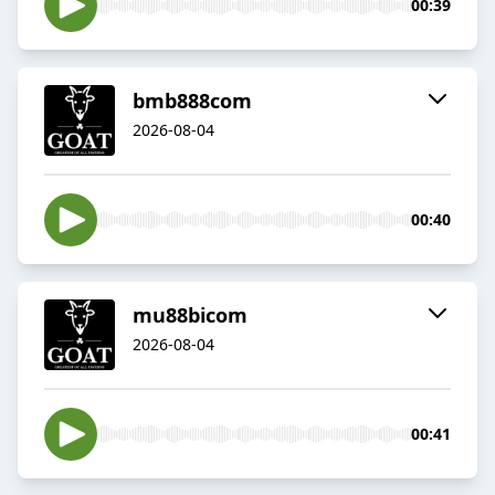
00:39
bmb888com
2026-08-04
00:40
mu88bicom
2026-08-04
00:41