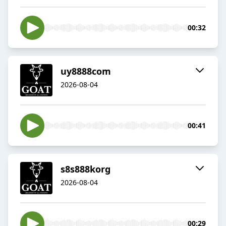
00:32
uy8888com
2026-08-04
00:41
s8s888korg
2026-08-04
00:29