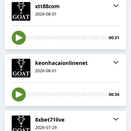
xtt88com
2026-08-01
00:31
keonhacaionlinenet
2026-08-01
00:34
8xbet71live
2026-07-29