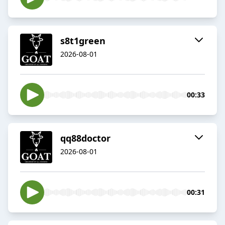
s8t1green
2026-08-01
00:33
qq88doctor
2026-08-01
00:31