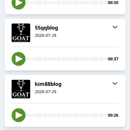
00:35
55qqblog
2026-07-29
00:37
kim88blog
2026-07-29
00:26