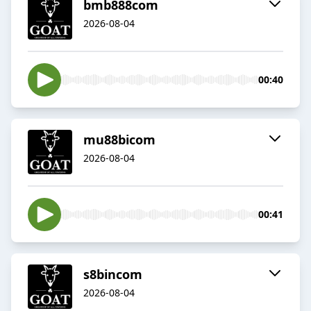
bmb888com
2026-08-04
00:40
mu88bicom
2026-08-04
00:41
s8bincom
2026-08-04