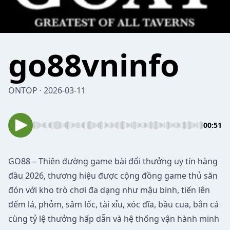
go88vninfo
ONTOP · 2026-03-11
00:51
GO88
– Thiên đường game bài đổi thưởng uy tín hàng
đầu 2026, thương hiệu được cộng đồng game thủ săn
đón với kho trò chơi đa dạng như mậu binh, tiến lên
đếm lá, phỏm, sâm lốc, tài xỉu, xóc đĩa, bầu cua, bắn cá
cùng tỷ lệ thưởng hấp dẫn và hệ thống vận hành minh