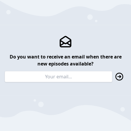
Do you want to receive an email when there are
new episodes available?