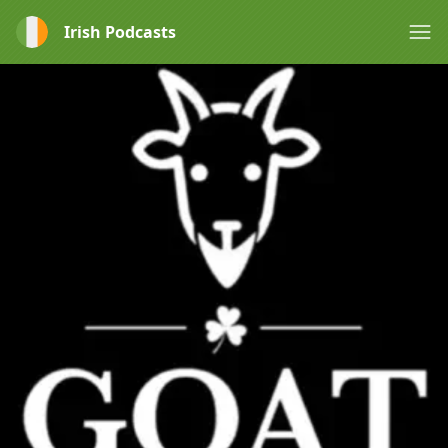
Irish Podcasts