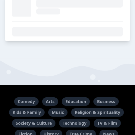
Comedy
Arts
Education
Business
Kids & Family
Music
Religion & Spirituality
Society & Culture
Technology
TV & Film
Fiction
History
True Crime
News