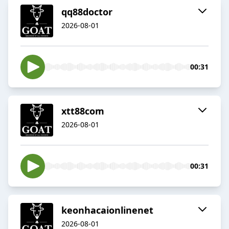
qq88doctor
2026-08-01
00:31
xtt88com
2026-08-01
00:31
keonhacaionlinenet
2026-08-01