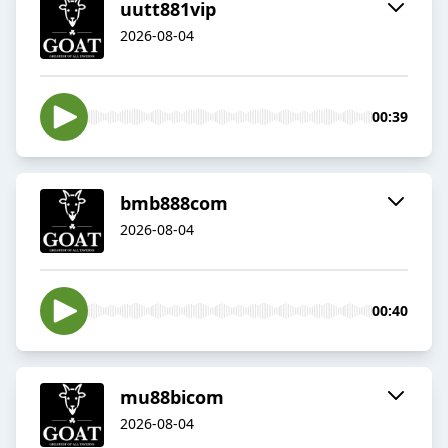
uutt881vip
2026-08-04
00:39
bmb888com
2026-08-04
00:40
mu88bicom
2026-08-04