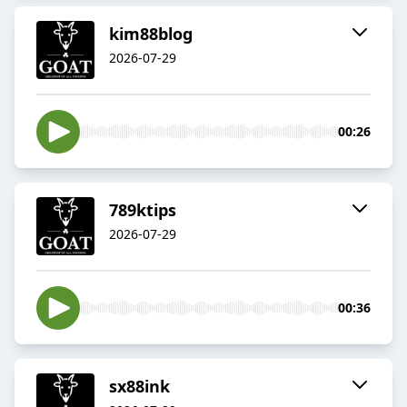
kim88blog
2026-07-29
00:26
789ktips
2026-07-29
00:36
sx88ink