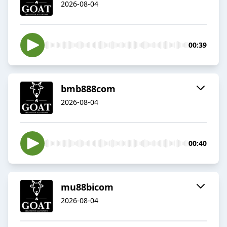
2026-08-04
00:39
bmb888com
2026-08-04
00:40
mu88bicom
2026-08-04