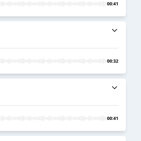
00:41
00:32
00:41