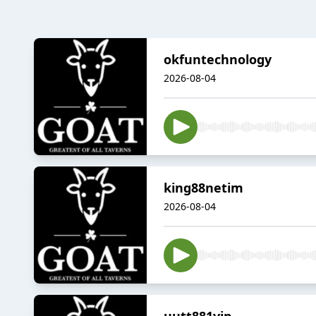
okfuntechnology
2026-08-04
king88netim
2026-08-04
uutt881vip