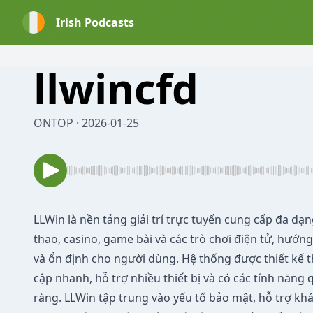
Irish Podcasts
llwincfd
ONTOP · 2026-01-25
LLWin
là nền tảng giải trí trực tuyến cung cấp đa d
thao, casino, game bài và các trò chơi điện tử, hướng
và ổn định cho người dùng. Hệ thống được thiết kế th
cập nhanh, hỗ trợ nhiều thiết bị và có các tính năng 
ràng. LLWin tập trung vào yếu tố bảo mật, hỗ trợ kh