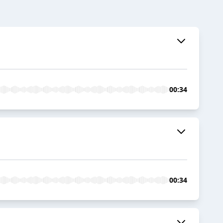
00:34
00:34