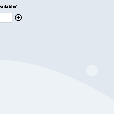
ailable?