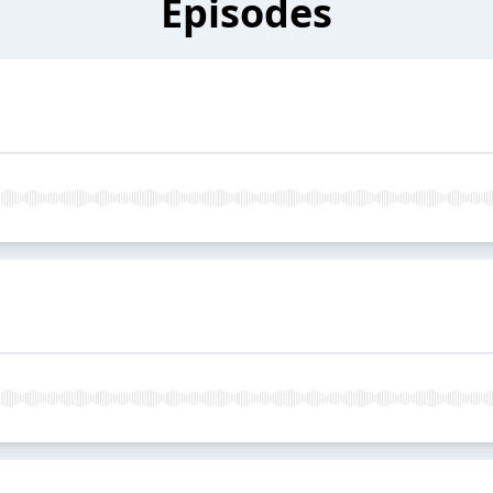
Episodes