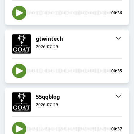
00:36
gtwintech
2026-07-29
00:35
55qqblog
2026-07-29
00:37