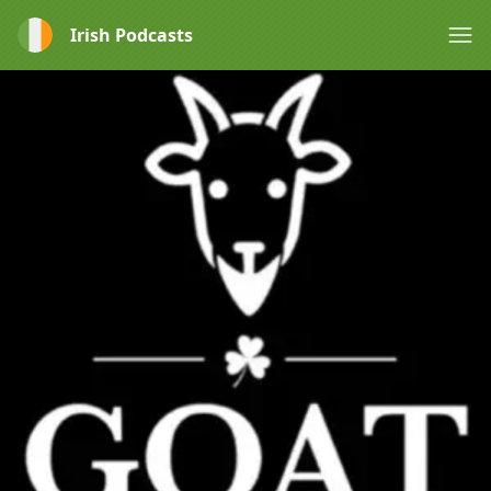
Irish Podcasts