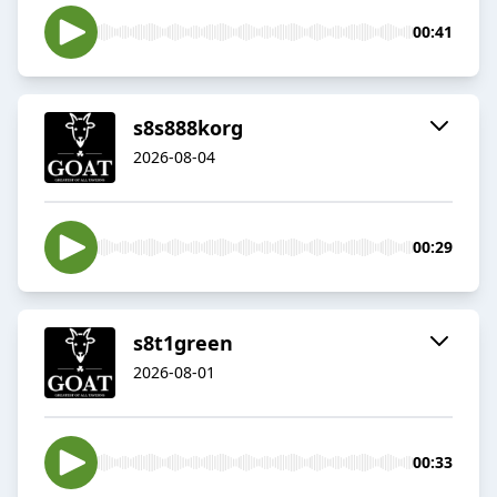
00:41
s8s888korg
2026-08-04
00:29
s8t1green
2026-08-01
00:33