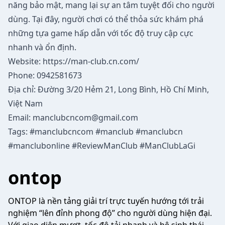
năng bảo mật, mang lại sự an tâm tuyệt đối cho người
dùng. Tại đây, người chơi có thể thỏa sức khám phá
những tựa game hấp dẫn với tốc độ truy cập cực
nhanh và ổn định.
Website:
https://man-club.cn.com/
Phone: 0942581673
Địa chỉ: Đường 3/20 Hẻm 21, Long Bình, Hồ Chí Minh,
Việt Nam
Email: manclubcncom@gmail.com
Tags: #manclubcncom #manclub #manclubcn
#manclubonline #ReviewManClub #ManClubLaGi
ontop
ONTOP là nền tảng giải trí trực tuyến hướng tới trải
nghiệm “lên đỉnh phong độ” cho người dùng hiện đại.