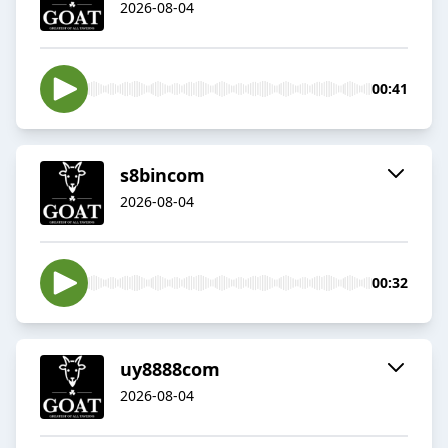
2026-08-04
00:41
s8bincom
2026-08-04
00:32
uy8888com
2026-08-04