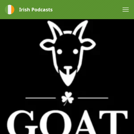
Irish Podcasts