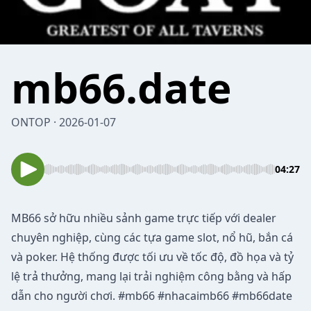
mb66.date
ONTOP · 2026-01-07
04:27
MB66
sở hữu nhiều sảnh game trực tiếp với dealer
chuyên nghiệp, cùng các tựa game slot, nổ hũ, bắn cá
và poker. Hệ thống được tối ưu về tốc độ, đồ họa và tỷ
lệ trả thưởng, mang lại trải nghiệm công bằng và hấp
dẫn cho người chơi. #mb66 #nhacaimb66 #mb66date