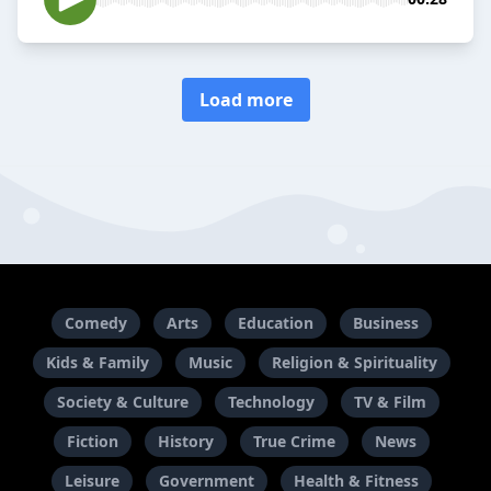
Load more
Comedy
Arts
Education
Business
Kids & Family
Music
Religion & Spirituality
Society & Culture
Technology
TV & Film
Fiction
History
True Crime
News
Leisure
Government
Health & Fitness