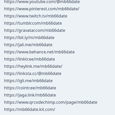
https://www.youtube.com/@mb66date
https://www.pinterest.com/mb66date/
https://www.twitch.tv/mb66date
https://tumblr.com/mb66date
https://gravatar.com/mb66date
https://bit.ly/m/mb66date
https://jali.me/mb66date
https://www.behance.net/mb66date
https://linktr.ee/mb66date
https://heylink.me/mb66date/
https://linksta.cc/@mb66date
https://igli.me/mb66date
https://cointr.ee/mb66date
https://jaga.link/mb66date
https://www.qrcodechimp.com/page/mb66date
https://mb66date.kit.com/