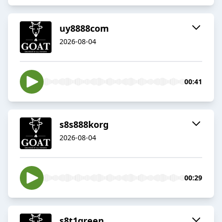
uy8888com
2026-08-04
00:41
s8s888korg
2026-08-04
00:29
s8t1green