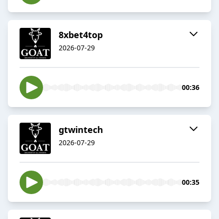
8xbet4top
2026-07-29
00:36
gtwintech
2026-07-29
00:35