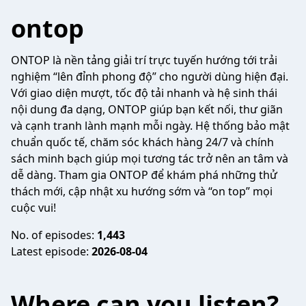
ontop
ONTOP là nền tảng giải trí trực tuyến hướng tới trải
nghiệm “lên đỉnh phong độ” cho người dùng hiện đại.
Với giao diện mượt, tốc độ tải nhanh và hệ sinh thái
nội dung đa dạng, ONTOP giúp bạn kết nối, thư giãn
và cạnh tranh lành mạnh mỗi ngày. Hệ thống bảo mật
chuẩn quốc tế, chăm sóc khách hàng 24/7 và chính
sách minh bạch giúp mọi tương tác trở nên an tâm và
dễ dàng. Tham gia ONTOP để khám phá những thử
thách mới, cập nhật xu hướng sớm và “on top” mọi
cuộc vui!
No. of episodes:
1,443
Latest episode:
2026-08-04
Where can you listen?