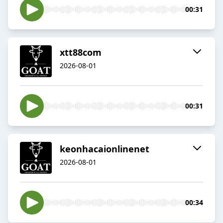
00:31
xtt88com
2026-08-01
00:31
keonhacaionlinenet
2026-08-01
00:34