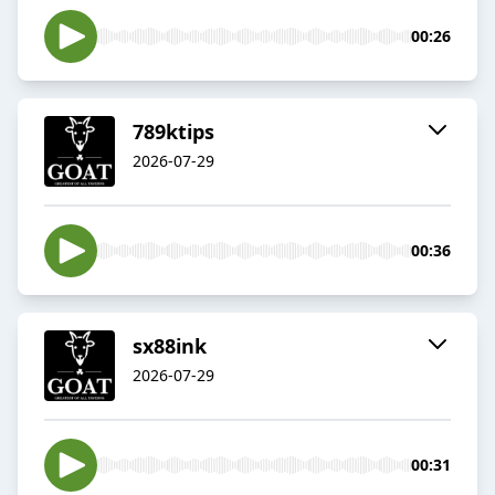
00:26
789ktips
2026-07-29
00:36
sx88ink
2026-07-29
00:31