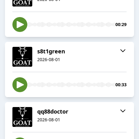
00:29
s8t1green
2026-08-01
00:33
qq88doctor
2026-08-01