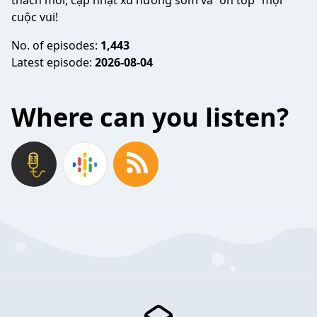
thách mới, cập nhật xu hướng sớm và “on top” mọi
cuộc vui!
No. of episodes:
1,443
Latest episode:
2026-08-04
Where can you listen?