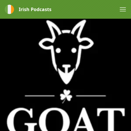
Irish Podcasts