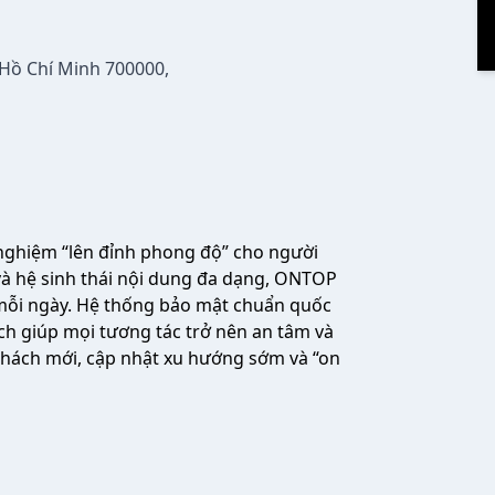
 Hồ Chí Minh 700000,
i nghiệm “lên đỉnh phong độ” cho người
 và hệ sinh thái nội dung đa dạng, ONTOP
 mỗi ngày. Hệ thống bảo mật chuẩn quốc
ch giúp mọi tương tác trở nên an tâm và
ách mới, cập nhật xu hướng sớm và “on