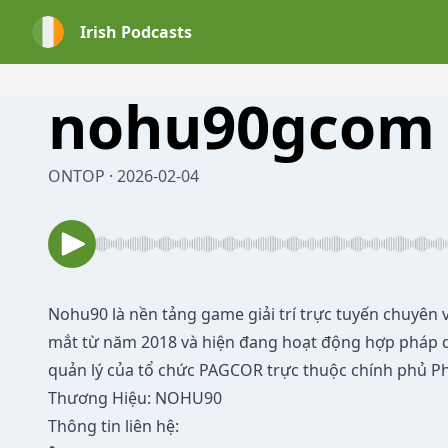
Irish Podcasts
nohu90gcom
ONTOP · 2026-02-04
Nohu90
là nền tảng game giải trí trực tuyến chuyên
mắt từ năm 2018 và hiện đang hoạt động hợp pháp 
quản lý của tổ chức PAGCOR trực thuộc chính phủ Phi
Thương Hiệu: NOHU90
Thông tin liên hệ: