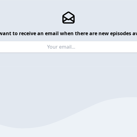
want to receive an email when there are new episodes av