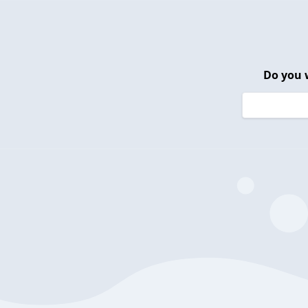
Do you 