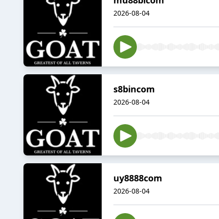
2026-08-04
s8bincom
2026-08-04
uy8888com
2026-08-04