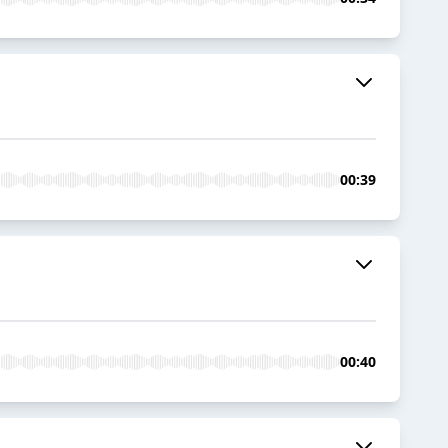
00:39
00:40