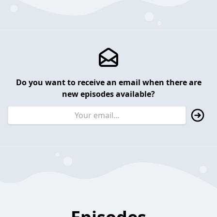
Do you want to receive an email when there are
new episodes available?