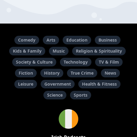
Comedy
Arts
Education
Business
Kids & Family
Music
Religion & Spirituality
Society & Culture
Technology
TV & Film
Fiction
History
True Crime
News
Leisure
Government
Health & Fitness
Science
Sports