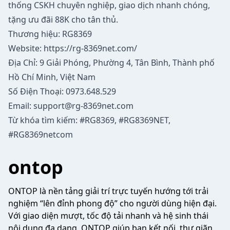
thống CSKH chuyên nghiệp, giao dịch nhanh chóng,
tặng ưu đãi 88K cho tân thủ.
Thương hiệu: RG8369
Website:
https://rg-8369net.com/
Địa Chỉ: 9 Giải Phóng, Phường 4, Tân Bình, Thành phố
Hồ Chí Minh, Việt Nam
Số Điện Thoại: 0973.648.529
Email: support@rg-8369net.com
Từ khóa tìm kiếm: #RG8369, #RG8369NET,
#RG8369netcom
ontop
ONTOP là nền tảng giải trí trực tuyến hướng tới trải
nghiệm “lên đỉnh phong độ” cho người dùng hiện đại.
Với giao diện mượt, tốc độ tải nhanh và hệ sinh thái
nội dung đa dạng, ONTOP giúp bạn kết nối, thư giãn