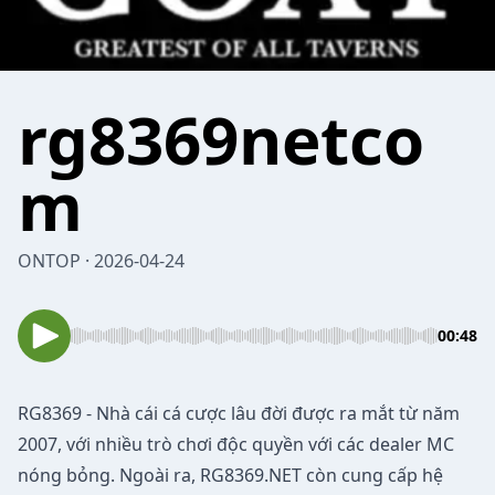
rg8369netco
m
ONTOP · 2026-04-24
00:48
RG836
9 - Nhà cái cá cược lâu đời được ra mắt từ năm
2007, với nhiều trò chơi độc quyền với các dealer MC
nóng bỏng. Ngoài ra, RG8369.NET còn cung cấp hệ