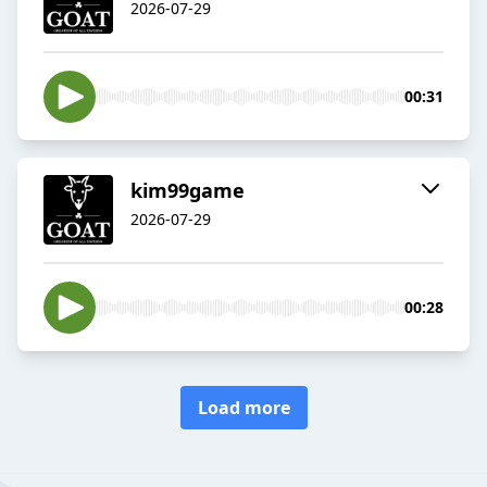
2026-07-29
00:31
kim99game
2026-07-29
00:28
Load more