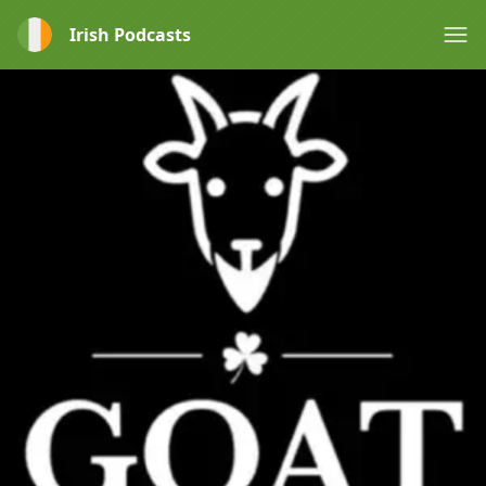
Irish Podcasts