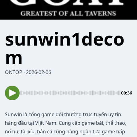
sunwin1deco
m
ONTOP · 2026-02-06
00:36
Sunwin
là cổng game đổi thưởng trực tuyến uy tín
hàng đầu tại Việt Nam. Cung cấp game bài, thể thao,
nổ hũ, tài xỉu, bắn cá cùng hàng ngàn tựa game hấp