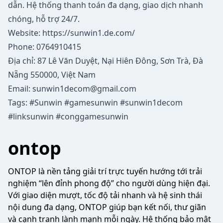
dẫn. Hệ thống thanh toán đa dạng, giao dịch nhanh
chóng, hỗ trợ 24/7.
Website:
https://sunwin1.de.com/
Phone: 0764910415
Địa chỉ: 87 Lê Văn Duyệt, Nại Hiên Đông, Sơn Trà, Đà
Nẵng 550000, Việt Nam
Email: sunwin1decom@gmail.com
Tags: #Sunwin #gamesunwin #sunwin1decom
#linksunwin #conggamesunwin
ontop
ONTOP là nền tảng giải trí trực tuyến hướng tới trải
nghiệm “lên đỉnh phong độ” cho người dùng hiện đại.
Với giao diện mượt, tốc độ tải nhanh và hệ sinh thái
nội dung đa dạng, ONTOP giúp bạn kết nối, thư giãn
và cạnh tranh lành mạnh mỗi ngày. Hệ thống bảo mật