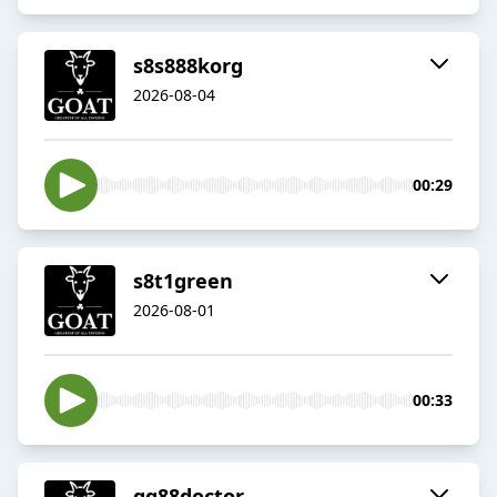
s8s888korg
2026-08-04
00:29
s8t1green
2026-08-01
00:33
qq88doctor