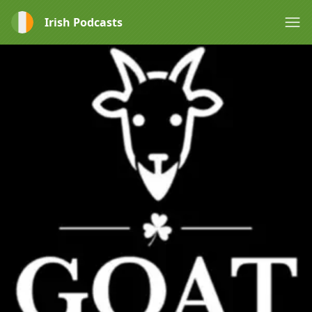
Irish Podcasts