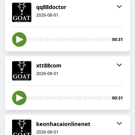
qq88doctor
2026-08-01
00:31
xtt88com
2026-08-01
00:31
keonhacaionlinenet
2026-08-01