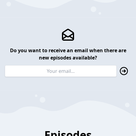
Do you want to receive an email when there are
new episodes available?
Episodes