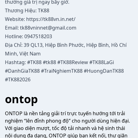
thưởng giá trị ngay bây giờ.
Thương Hiệu: TK88
Website:
https://tk88vn.in.net/
Email: tk88vninnet@gmail.com
Hotline: 0947518203
Địa Chỉ: 39 QL13, Hiệp Bình Phước, Hiệp Bình, Hồ Chí
Minh, Việt Nam
Hashtag: #TK88 #tk88 #TK88Review #TK88LaGi
#DanhGiaTK88 #TraiNghiemTK88 #HuongDanTK88
#TK882026
ontop
ONTOP là nền tảng giải trí trực tuyến hướng tới trải
nghiệm “lên đỉnh phong độ” cho người dùng hiện đại.
Với giao diện mượt, tốc độ tải nhanh và hệ sinh thái
nội dung đa dạng, ONTOP giúp bạn kết nối, thư giãn