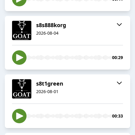
s8s888korg
2026-08-04
00:29
s8t1green
2026-08-01
00:33