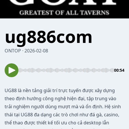
ug886com
ONTOP · 2026-02-08
00:54
UG88
là nền tảng giải trí trực tuyến được xây dựng
theo định hướng công nghệ hiện đại, tập trung vào
trải nghiệm người dùng mượt mà và ổn định. Hệ sinh
thái tại UG88 đa dạng các trò chơi như đá gà, casino,
thể thao được thiết kế tối ưu cho cả desktop lẫn