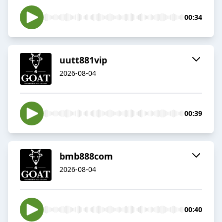
00:34
uutt881vip
2026-08-04
00:39
bmb888com
2026-08-04
00:40