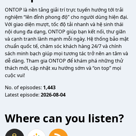
ONTOP là nền tảng giải trí trực tuyến hướng tới trải
nghiệm “lên đỉnh phong độ” cho người dùng hiện đại.
Với giao diện mượt, tốc độ tải nhanh và hệ sinh thái
nội dung đa dạng, ONTOP giúp bạn kết nối, thư giãn
và cạnh tranh lành mạnh mỗi ngày. Hệ thống bảo mật
chuẩn quốc tế, chăm sóc khách hàng 24/7 và chính
sách minh bạch giúp mọi tương tác trở nên an tâm và
dễ dàng. Tham gia ONTOP để khám phá những thử
thách mới, cập nhật xu hướng sớm và “on top” mọi
cuộc vui!
No. of episodes:
1,443
Latest episode:
2026-08-04
Where can you listen?