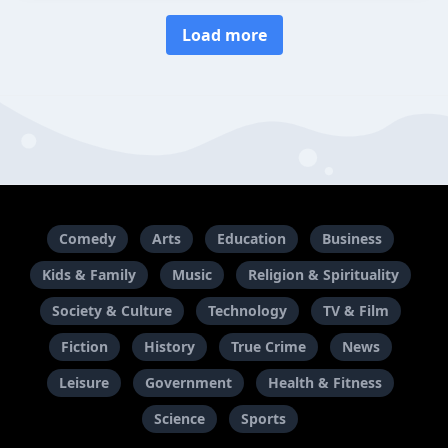
Load more
Comedy
Arts
Education
Business
Kids & Family
Music
Religion & Spirituality
Society & Culture
Technology
TV & Film
Fiction
History
True Crime
News
Leisure
Government
Health & Fitness
Science
Sports