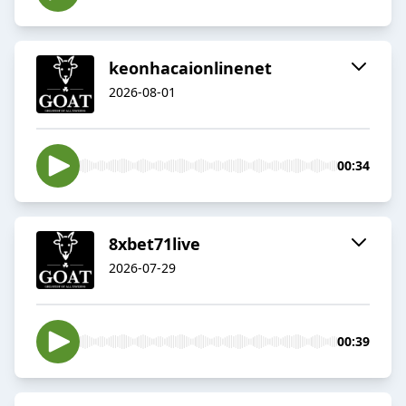
keonhacaionlinenet
2026-08-01
00:34
8xbet71live
2026-07-29
00:39