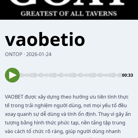
vaobetio
ONTOP · 2026-01-24
00:33
VAOBET
được xây dựng theo hướng ưu tiên tính thực
tế trong trải nghiệm người dùng, nơi mọi yếu tố đều
xoay quanh sự dễ dùng và tính ổn định. Thay vì gây ấn
tượng bằng hình thức phức tạp, nền tảng tập trung
vào cách tổ chức rõ ràng, giúp người dùng nhanh