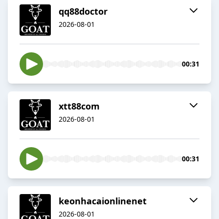
qq88doctor
2026-08-01
00:31
xtt88com
2026-08-01
00:31
keonhacaionlinenet
2026-08-01