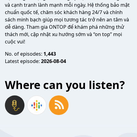
và cạnh tranh lành mạnh mỗi ngày. Hệ thống bảo mật
chuẩn quốc tế, chăm sóc khách hàng 24/7 và chính
sách minh bạch giúp mọi tương tác trở nên an tâm và
dễ dàng. Tham gia ONTOP để khám phá những thử
thách mới, cập nhật xu hướng sớm và “on top” mọi
cuộc vui!
No. of episodes:
1,443
Latest episode:
2026-08-04
Where can you listen?