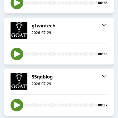
00:36
gtwintech
2026-07-29
00:35
55qqblog
2026-07-29
00:37