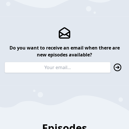
Do you want to receive an email when there are
new episodes available?
Episodes