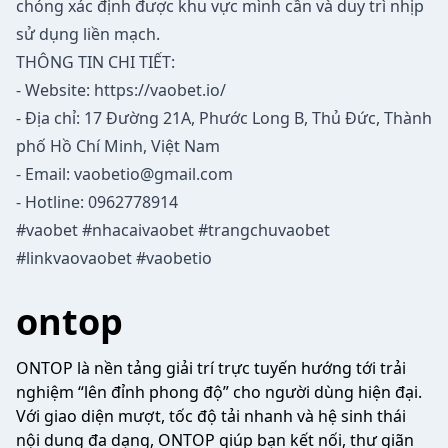
chóng xác định được khu vực mình cần và duy trì nhịp
sử dụng liền mạch.
THÔNG TIN CHI TIẾT:
- Website:
https://vaobet.io/
- Địa chỉ: 17 Đường 21A, Phước Long B, Thủ Đức, Thành
phố Hồ Chí Minh, Việt Nam
- Email: vaobetio@gmail.com
- Hotline: 0962778914
#vaobet #nhacaivaobet #trangchuvaobet
#linkvaovaobet #vaobetio
ontop
ONTOP là nền tảng giải trí trực tuyến hướng tới trải
nghiệm “lên đỉnh phong độ” cho người dùng hiện đại.
Với giao diện mượt, tốc độ tải nhanh và hệ sinh thái
nội dung đa dạng, ONTOP giúp bạn kết nối, thư giãn