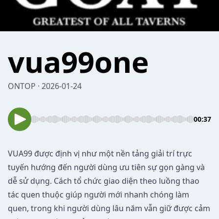
vua99one
ONTOP · 2026-01-24
00:37
VUA99
được định vị như một nền tảng giải trí trực
tuyến hướng đến người dùng ưu tiên sự gọn gàng và
dễ sử dụng. Cách tổ chức giao diện theo luồng thao
tác quen thuộc giúp người mới nhanh chóng làm
quen, trong khi người dùng lâu năm vẫn giữ được cảm