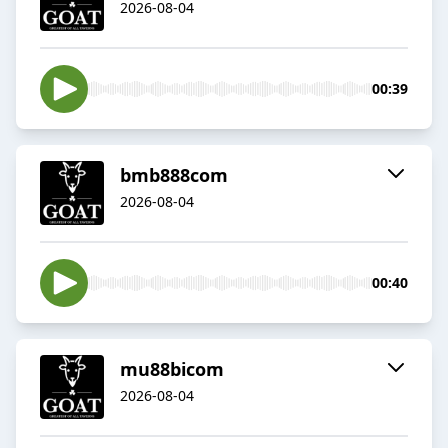
2026-08-04
00:39
bmb888com
2026-08-04
00:40
mu88bicom
2026-08-04