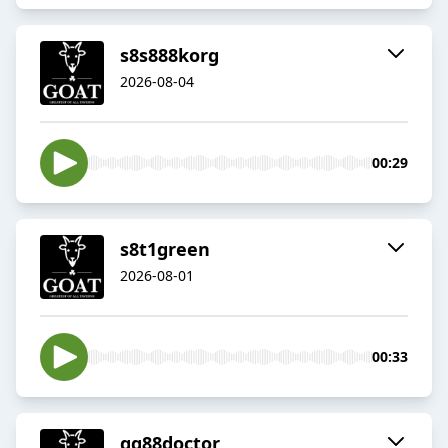
s8s888korg
2026-08-04
00:29
s8t1green
2026-08-01
00:33
qq88doctor