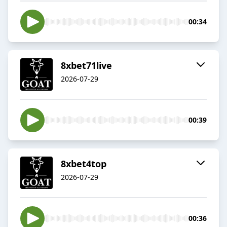
00:34
8xbet71live
2026-07-29
00:39
8xbet4top
2026-07-29
00:36