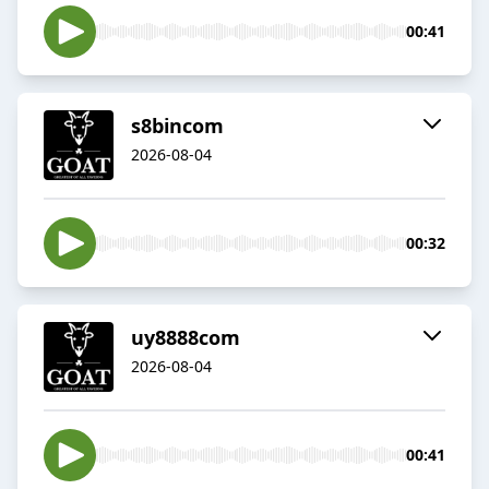
00:41
s8bincom
2026-08-04
00:32
uy8888com
2026-08-04
00:41