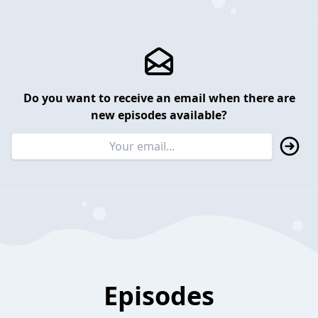
Do you want to receive an email when there are
new episodes available?
Episodes