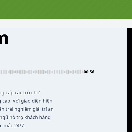
m
00:56
ng cấp các trò chơi
g cao. Với giao diện hiện
 trải nghiệm giải trí an
 ngũ hỗ trợ khách hàng
c mắc 24/7.