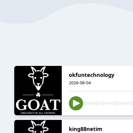
okfuntechnology
2026-08-04
king88netim