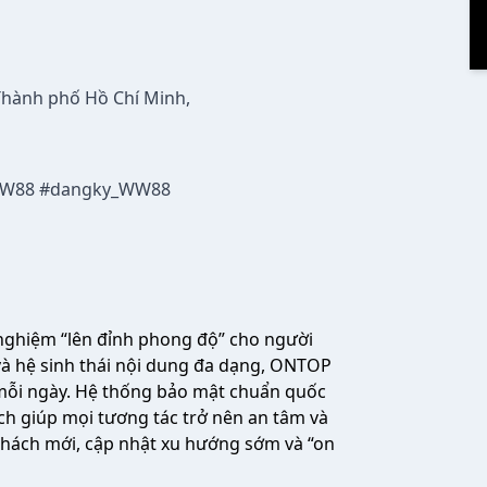
 Thành phố Hồ Chí Minh,
WW88 #dangky_WW88
i nghiệm “lên đỉnh phong độ” cho người
 và hệ sinh thái nội dung đa dạng, ONTOP
 mỗi ngày. Hệ thống bảo mật chuẩn quốc
ch giúp mọi tương tác trở nên an tâm và
ách mới, cập nhật xu hướng sớm và “on