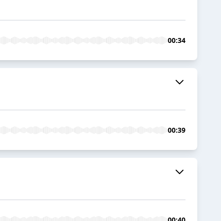
00:34
00:39
00:40