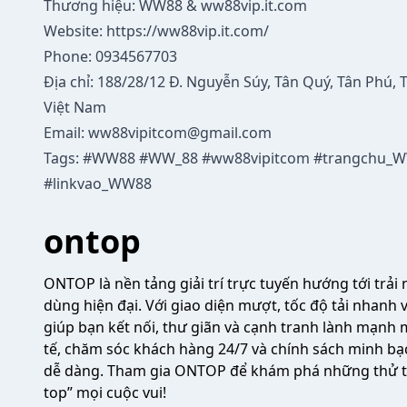
Thương hiệu: WW88 & ww88vip.it.com
Website:
https://ww88vip.it.com/
Phone: 0934567703
Địa chỉ: 188/28/12 Đ. Nguyễn Súy, Tân Quý, Tân Phú,
Việt Nam
Email: ww88vipitcom@gmail.com
Tags: #WW88 #WW_88 #ww88vipitcom #trangchu_
#linkvao_WW88
ontop
ONTOP là nền tảng giải trí trực tuyến hướng tới trả
dùng hiện đại. Với giao diện mượt, tốc độ tải nhanh
giúp bạn kết nối, thư giãn và cạnh tranh lành mạnh
tế, chăm sóc khách hàng 24/7 và chính sách minh bạ
dễ dàng. Tham gia ONTOP để khám phá những thử th
top” mọi cuộc vui!