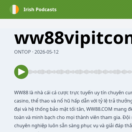
Irish Podcasts
ww88vipitco
ONTOP · 2026-05-12
WW88
là nhà cái cá cược trực tuyến uy tín chuyên cu
casino, thể thao và nổ hũ hấp dẫn với tỷ lệ trả thưởn
đại và hệ thống bảo mật tối tân, WW88.COM mang đến
toàn và minh bạch cho mọi thành viên tham gia. Đội
chuyên nghiệp luôn sẵn sàng phục vụ và giải đáp thắ