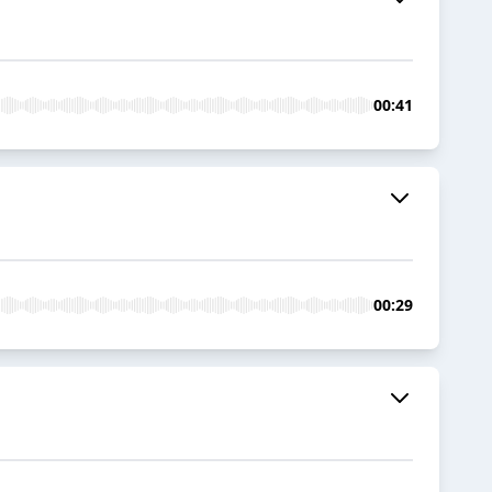
00:41
00:29