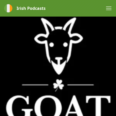
Irish Podcasts