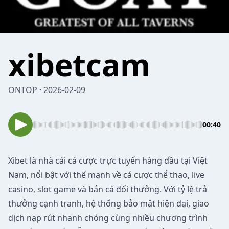
xibetcam
ONTOP · 2026-02-09
00:40
Xibet
là nhà cái cá cược trực tuyến hàng đầu tại Việt
Nam, nổi bật với thế mạnh về cá cược thể thao, live
casino, slot game và bắn cá đổi thưởng. Với tỷ lệ trả
thưởng cạnh tranh, hệ thống bảo mật hiện đại, giao
dịch nạp rút nhanh chóng cùng nhiều chương trình