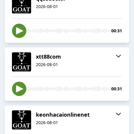
2026-08-01
00:31
xtt88com
2026-08-01
00:31
keonhacaionlinenet
2026-08-01