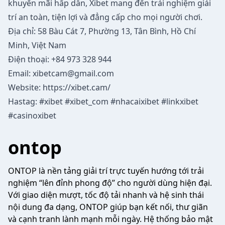
khuyến mãi hấp dẫn, Xibet mang đến trải nghiệm giải
trí an toàn, tiện lợi và đẳng cấp cho mọi người chơi.
Địa chỉ: 58 Bàu Cát 7, Phường 13, Tân Bình, Hồ Chí
Minh, Việt Nam
Điện thoại: +84 973 328 944
Email: xibetcam@gmail.com
Website:
https://xibet.cam/
Hastag: #xibet #xibet_com #nhacaixibet #linkxibet
#casinoxibet
ontop
ONTOP là nền tảng giải trí trực tuyến hướng tới trải
nghiệm “lên đỉnh phong độ” cho người dùng hiện đại.
Với giao diện mượt, tốc độ tải nhanh và hệ sinh thái
nội dung đa dạng, ONTOP giúp bạn kết nối, thư giãn
và cạnh tranh lành mạnh mỗi ngày. Hệ thống bảo mật