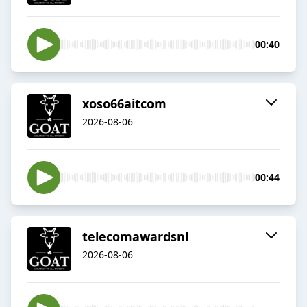
00:40
xoso66aitcom
2026-08-06
00:44
telecomawardsnl
2026-08-06