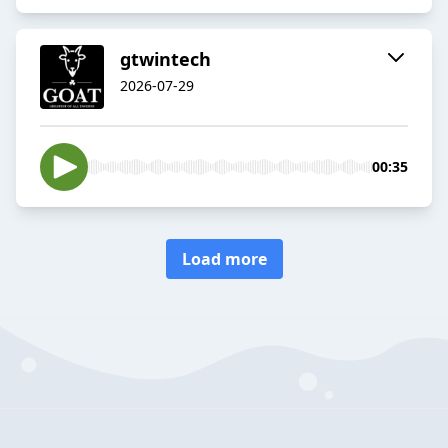
gtwintech
2026-07-29
00:35
Load more