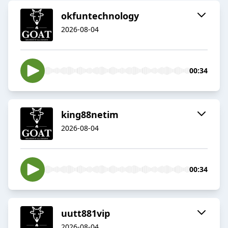
okfuntechnology
2026-08-04
00:34
king88netim
2026-08-04
00:34
uutt881vip
2026-08-04