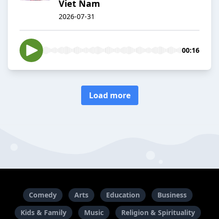
Viet Nam
2026-07-31
00:16
Load more
Comedy
Arts
Education
Business
Kids & Family
Music
Religion & Spirituality