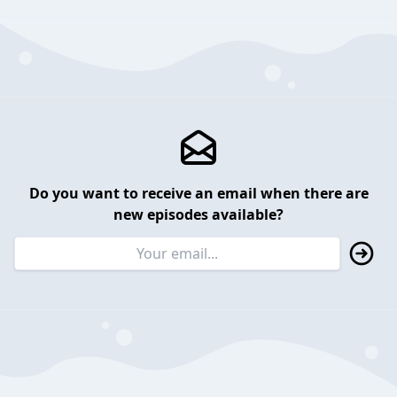
Do you want to receive an email when there are
new episodes available?