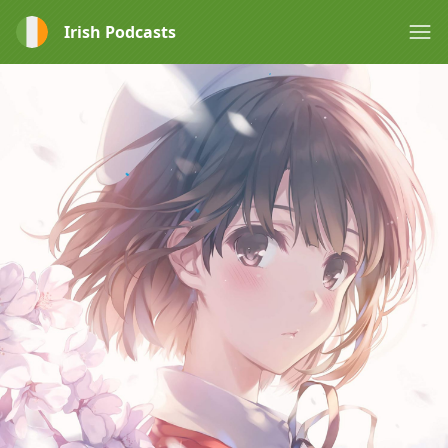
Irish Podcasts