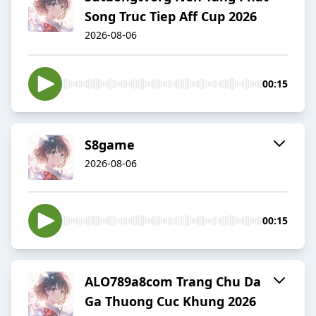
Song Truc Tiep Aff Cup 2026
2026-08-06
00:15
S8game
2026-08-06
00:15
ALO789a8com Trang Chu Da
Ga Thuong Cuc Khung 2026