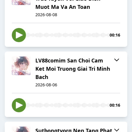
Muot Ma Va An Toan
2026-08-08
00:16
LV88comim San Choi Cam
Ket Moi Truong Giai Tri Minh
Bach
2026-08-06
00:16
Sutbongtvorg Nen Tang Phat