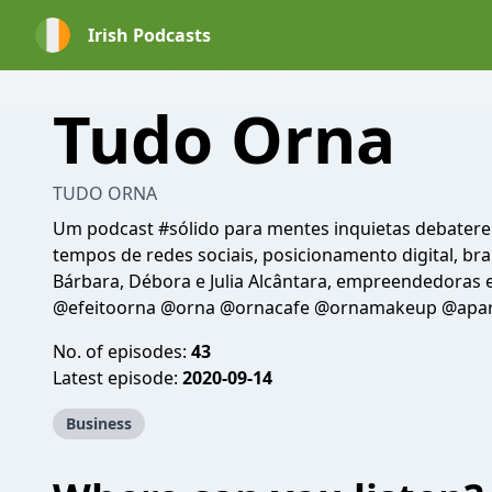
Irish Podcasts
Tudo Orna
TUDO ORNA
Um podcast #sólido para mentes inquietas debat
tempos de redes sociais, posicionamento digital, br
Bárbara, Débora e Julia Alcântara, empreendedora
@efeitoorna @orna @ornacafe @ornamakeup @apar
No. of episodes:
43
Latest episode:
2020-09-14
Business